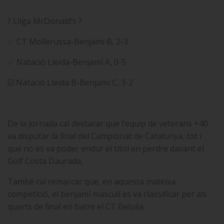
? Lliga McDonald’s ?
✅ CT Mollerussa-Benjamí B, 2-3
✅ Natació Lleida-Benjamí A, 0-5
☑️ Natació Lleida B-Benjamí C, 3-2
De la jornada cal destacar que l’equip de veterans +40
va disputar la final del Campionat de Catalunya, tot i
que no es va poder endur el títol en perdre davant el
Golf Costa Daurada,
També cal remarcar que, en aquesta mateixa
competició, el benjamí masculí es va classificar per als
quarts de final en batre el CT Belulla.