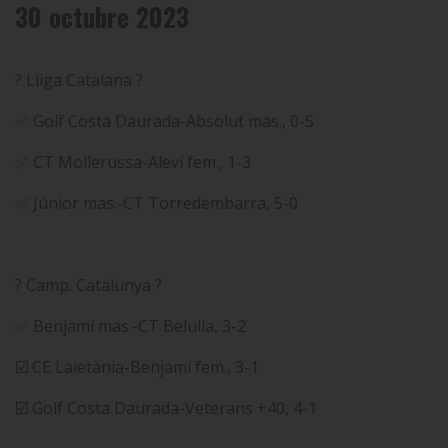
30 octubre 2023
? Lliga Catalana ?
✅ Golf Costa Daurada-Absolut mas., 0-5
✅ CT Mollerussa-Aleví fem., 1-3
✅ Júnior mas.-CT Torredembarra, 5-0
? Camp. Catalunya ?
✅ Benjamí mas.-CT Belulla, 3-2
☑️ CE Laietània-Benjamí fem., 3-1
☑️ Golf Costa Daurada-Veterans +40, 4-1