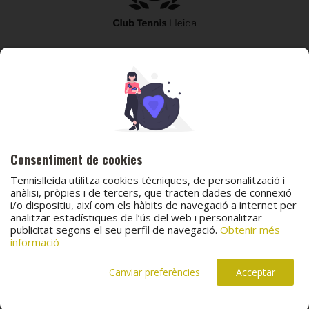
973 240 010
secretaria@tennislleida.com
Partida de boixadors 60 25198 Lleida
Consentiment de cookies
Tennislleida utilitza cookies tècniques, de personalització i
anàlisi, pròpies i de tercers, que tracten dades de connexió
i/o dispositiu, així com els hàbits de navegació a internet per
analitzar estadístiques de l’ús del web i personalitzar
© 2026 Club Tennis Lleida
publicitat segons el seu perfil de navegació.
Obtenir més
Avís legal
Política de cookies
Contacta
informació
Canal de protecció al menor
Canal de comunicació i denúncies
Projecte web
desenvolupat per
ACTIUM Digital
Canviar preferències
Acceptar