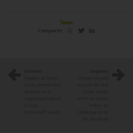
Tennis
Compartir
Anterior
Següent
Equilibri de forces
L’equip benjamí
en els primers llocs
masculí del Club
després de la
Tennis Lleida,
segona jornada de
entre els quatre
la Lliga
millors de
McDonald’s Lleida
Catalunya en fer
les semifinals