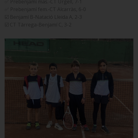
✅ Prebenjamí mas.-CT Urgell, 7-1
✅ Prebenjamí fem.-CT Alcarràs, 6-0
☑️ Benjamí B-Natació Lleida A, 2-3
☑️ CT Tàrrega-Benjamí C, 3-2