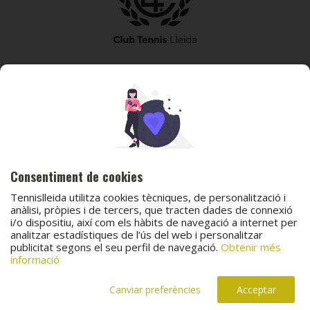
973 240 010
secretaria@tennislleida.com
Partida de boixadors 60 25198 Lleida
Consentiment de cookies
Tennislleida utilitza cookies tècniques, de personalització i
anàlisi, pròpies i de tercers, que tracten dades de connexió
i/o dispositiu, així com els hàbits de navegació a internet per
analitzar estadístiques de l’ús del web i personalitzar
© 2026 Club Tennis Lleida
publicitat segons el seu perfil de navegació.
Obtenir més
Avís legal
Política de cookies
Contacta
informació
Canal de protecció al menor
Canal de comunicació i denúncies
Projecte web
desenvolupat per
ACTIUM Digital
Canviar preferències
Acceptar