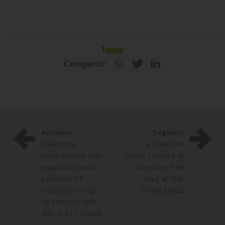
Tennis
Compartir
Anterior
Següent
Quadre de
La Diada del
competicions dels
Tennis Lleidatà, el
equips de tennis i
divendres 3 de
pàdel del CT
maig al Club
Lleida per al cap
Tennis Lleida
de setmana dels
dies 5, 6 i 7 d'abril.