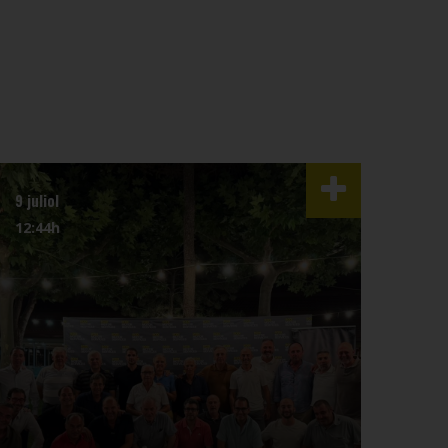
9 juliol
3 juli
12:44h
07:4