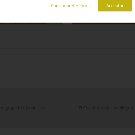
Canviar preferències
Acceptar
os grups benjamins i un
El Circuit Absolut Audilegem