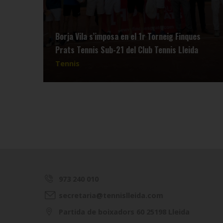
Borja Vila s’imposa en el 1r Torneig Finques
Prats Tennis Sub-21 del Club Tennis Lleida
Tennis
973 240 010
secretaria@tennislleida.com
Partida de boixadors 60 25198 Lleida