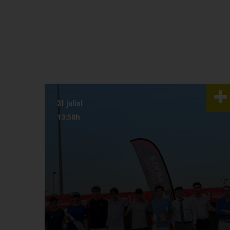
31 juliol
13:58h