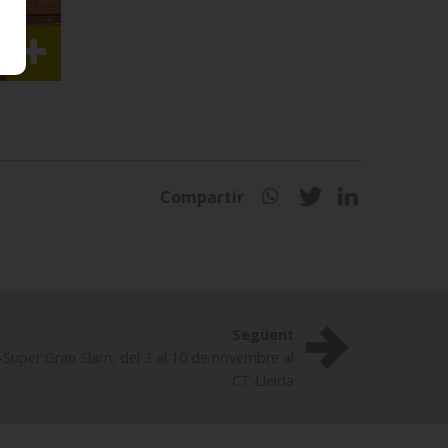
Compartir
Següent
-Super Gran Slam, del 3 al 10 de novembre al
CT Lleida