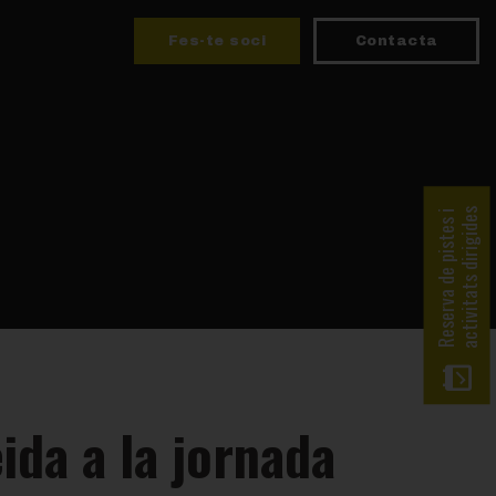
Fes-te soci
Contacta
activitats dirigides
Reserva de pistes i
ida a la jornada