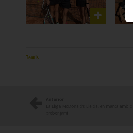
Tennis
Anterior
La Lliga McDonald’s Lleida, en marxa amb d
prebenjamí