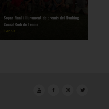
Sopar final i lliurament de premis del Ranking
Reun
Social Rodi de Tennis
dimar
Tennis
Tenn