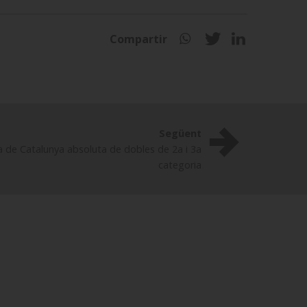
Compartir
Següent
a de Catalunya absoluta de dobles de 2a i 3a
categoria