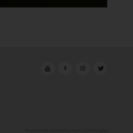
Projecte web
desenvolupat per
ACTIUM Digital