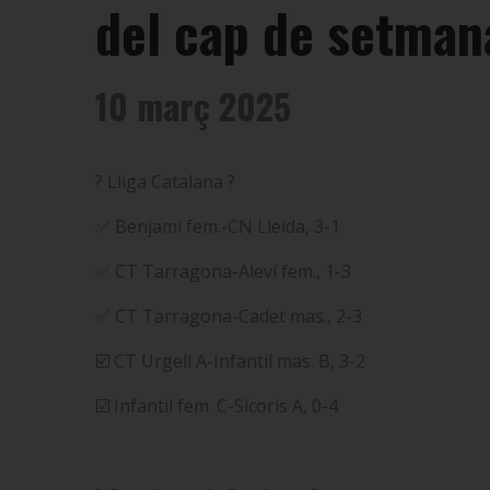
del cap de setma
10 març 2025
? Lliga Catalana ?
✅ Benjamí fem.-CN Lleida, 3-1
✅ CT Tarragona-Aleví fem., 1-3
✅ CT Tarragona-Cadet mas., 2-3
☑️ CT Urgell A-Infantil mas. B, 3-2
☑️ Infantil fem. C-Sícoris A, 0-4