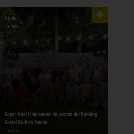
9 juliol
3 juli
12:44h
07:4
Sopar final i lliurament de premis del Ranking
Reun
Social Rodi de Tennis
dimar
Tennis
Tenn