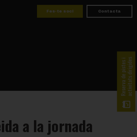
Fes-te soci
Contacta
activitats dirigides
Reserva de pistes i
ida a la jornada