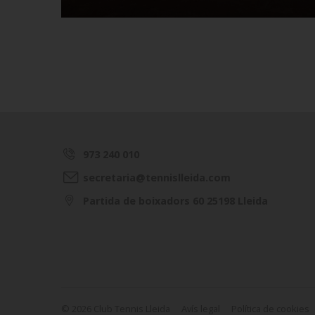
973 240 010
secretaria@tennislleida.com
Partida de boixadors 60 25198 Lleida
© 2026 Club Tennis Lleida
Avís legal
Política de cookies