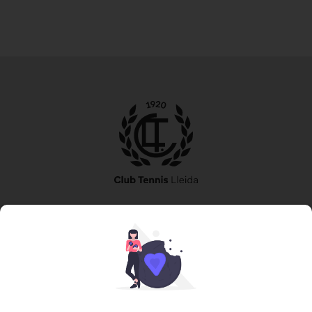
973 240 010
secretaria@tennislleida.com
Partida de boixadors 60 25198 Lleida