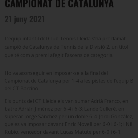
CAMPIONAT DE CATALUNYA
21 juny 2021
L’equip infantil del Club Tennis Lleida s’ha proclamat
campió de Catalunya de Tennis de la Divisió 2, un títol
que té com a premi afegit l’ascens de categoria.
Ho va aconseguir en imposar-se a la final del
Campionat de Catalunya per 1-4 a les pistes de l’equip B
del CT Barcino.
Els punts del CT Lleida els van sumar Adrià Franco, en
batre Adrián Jiménez per 6-4 i 6-3; Lande Culleré, en
superar Jorge Sánchez per un doble 6-4; Jordi González,
que es va imposar davant Enric Novell per 6-0 i 6-1; i Nil
Rubio, vencedor davant Lucas Matute per 6-0 i 6-1.