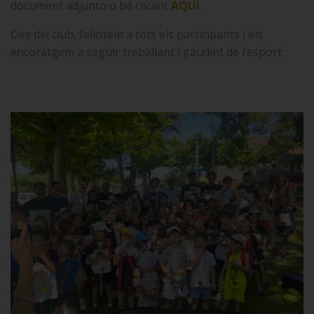
document adjunto o bé clicant
AQUÍ
.
Des del club, felicitem a tots els participants i els
encoratgem a seguir treballant i gaudint de l’esport.