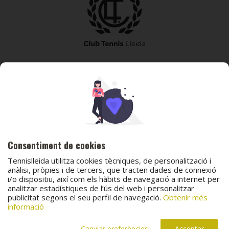
973 240 010
secretaria@tennislleida.com
Partida de boixadors 60 25198 Lleida
Consentiment de cookies
Tennislleida utilitza cookies tècniques, de personalització i
anàlisi, pròpies i de tercers, que tracten dades de connexió
i/o dispositiu, així com els hàbits de navegació a internet per
© 2026 Club Tennis Lleida
analitzar estadístiques de l’ús del web i personalitzar
publicitat segons el seu perfil de navegació.
Obtenir més
Avís legal
Política de cookies
Contacta
informació
Canal de protecció al menor
Canal de comunicació i denúncies
Projecte web
desenvolupat per
ACTIUM Digital
Canviar preferències
Acceptar