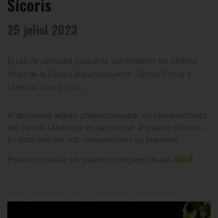
Sícoris
25 juliol 2023
El cap de setmana passat es van celebrar les últimes
finals de la Copa Catalunya Juvenil i Sènior Prova 4
Lleida al Sícoris Club.
Al document adjunt podeu consultar els representants
del Tennis Lleida que es va col·locar al quadre d’honor.
En total van ser vuit campions/es i sis finalistes.
Podeu consultar els quadres complets clicant
AQUÍ
.