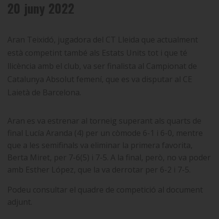
20 juny 2022
Aran Teixidó, jugadora del CT Lleida que actualment
està competint també als Estats Units tot i que té
llicència amb el club, va ser finalista al Campionat de
Catalunya Absolut femení, que es va disputar al CE
Laietà de Barcelona.
Aran es va estrenar al torneig superant als quarts de
final Lucía Aranda (4) per un còmode 6-1 i 6-0, mentre
que a les semifinals va eliminar la primera favorita,
Berta Miret, per 7-6(5) i 7-5. A la final, però, no va poder
amb Esther López, que la va derrotar per 6-2 i 7-5.
Podeu consultar el quadre de competició al document
adjunt.