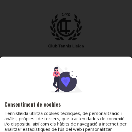
973 240 010
secretaria@tennislleida.com
Partida de boixadors 60 25198 Lleida
Consentiment de cookies
Tennislleida utilitza cookies tècniques, de personalització i
anàlisi, pròpies i de tercers, que tracten dades de connexió
i/o dispositiu, així com els hàbits de navegació a internet per
analitzar estadístiques de l’ús del web i personalitzar
© 2026 Club Tennis Lleida