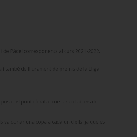
nis i de Pàdel corresponents al curs 2021-2022.
ia i també de lliurament de premis de la Lliga
 posar el punt i final al curs anual abans de
ls va donar una copa a cada un d’ells, ja que és