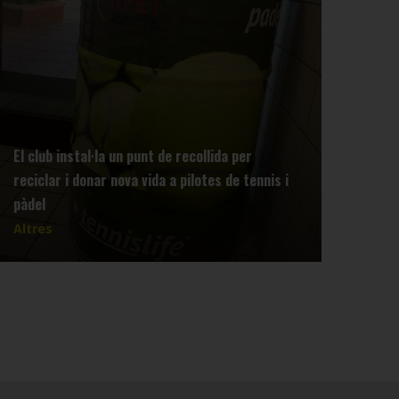
El club instal·la un punt de recollida per
reciclar i donar nova vida a pilotes de tennis i
Info
pàdel
Tenn
Altres
Altr