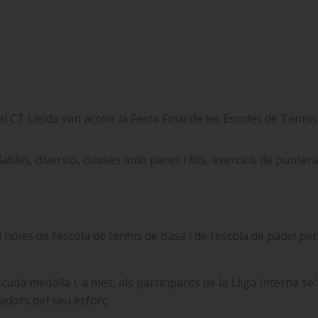
 del CT Lleida van acollir la Festa Final de les Escoles de Ten
lables, diversió, classes amb pares i fills, exercicis de punter
 noies de l’escola de tennis de base i de l’escola de pàdel per
uda medalla i, a més, als participants de la Lliga Interna se'
adors pel seu esforç.