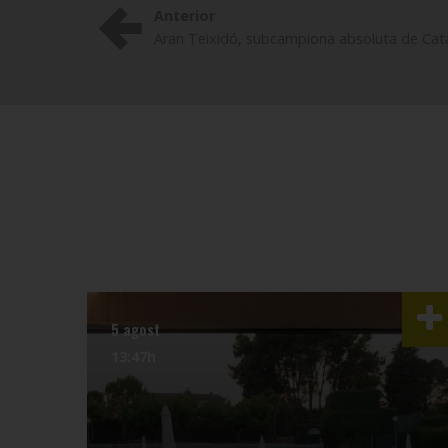
Anterior
Aran Teixidó, subcampiona absoluta de Cata
5 agost
13:47h