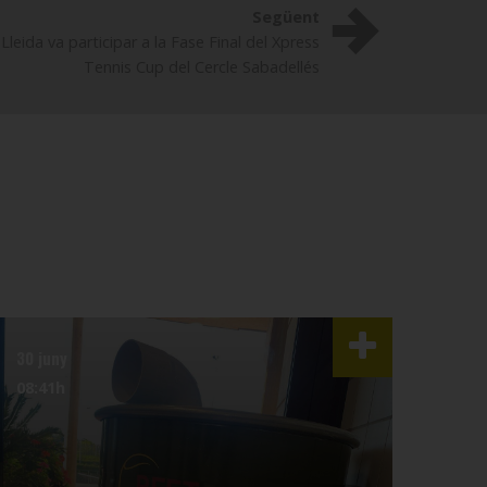
Següent
leida va participar a la Fase Final del Xpress
Tennis Cup del Cercle Sabadellés
30 juny
29 m
08:41h
13:5