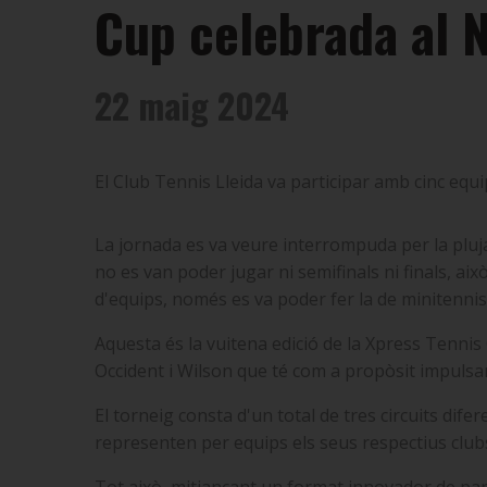
Cup celebrada al N
22 maig 2024
El Club Tennis Lleida va participar amb cinc equ
La jornada es va veure interrompuda per la pluja
no es van poder jugar ni semifinals ni finals, això
d'equips, només es va poder fer la de minitennis i
Aquesta és la vuitena edició de la Xpress
Tennis 
Occident i Wilson que té com a propòsit impulsar l
El torneig consta d'un total de tres circuits dif
representen per equips els seus respectius club