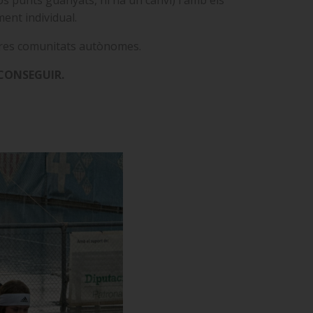
s punts guanyats, hi ha un canvi) i amb els
ent individual.
s tres comunitats autònomes.
CONSEGUIR.