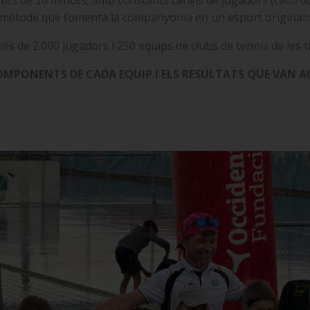
tits de 20 minuts, amb constants canvis de jugadors (cada do
 Un mètode que fomenta la companyonia en un esport originalm
 més de 2.000 jugadors i 250 equips de clubs de tennis de le
MPONENTS DE CADA EQUIP I ELS RESULTATS QUE VAN A