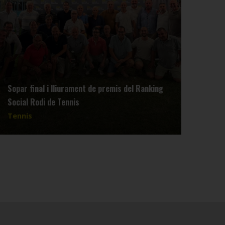
Sopar final i lliurament de premis del Ranking
Reun
Social Rodi de Tennis
dimar
Tennis
Tenn