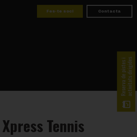
Fes-te soci
Contacta
activitats dirigides
Reserva de pistes i
a Xpress Tennis