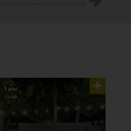
 de trofeus de l’Open Finques Prats de pàdel
9 juliol
3 juli
12:44h
07:4