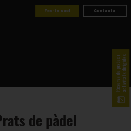
Fes-te soci
Contacta
activitats dirigides
Reserva de pistes i
Prats de pàdel