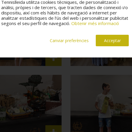
Tennislleida utilitza cookies tècniques, de personalització i
anàlisi, pròpies i de tercers, que tracten dades de connexió i/o
dispositiu, així com els hàbits de navegació a internet per
analitzar estadístiques de l’ús del web i personalitzar publicitat
segons el seu perfil de navegació.
Obtenir més informació
Canviar preferències
Acceptar