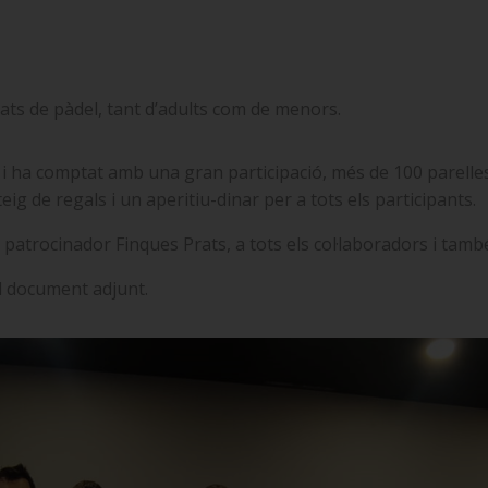
rats de pàdel, tant d’adults com de menors.
ida i ha comptat amb una gran participació, més de 100 parell
ig de regals i un aperitiu-dinar per a tots els participants.
 patrocinador Finques Prats, a tots els col·laboradors i també
l document adjunt.