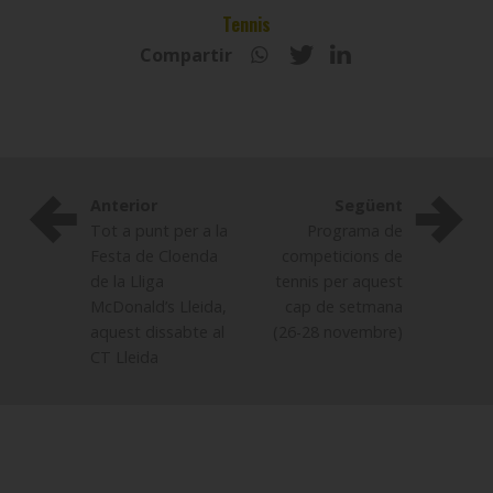
Tennis
Compartir
Anterior
Següent
Tot a punt per a la
Programa de
Festa de Cloenda
competicions de
de la Lliga
tennis per aquest
McDonald’s Lleida,
cap de setmana
aquest dissabte al
(26-28 novembre)
CT Lleida