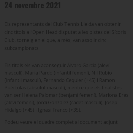
24 novembre 2021
Els representants del Club Tennis Lleida van obtenir
cinc títols a l’Open Head disputat a les pistes del Sícoris
Club, torneig en el que, a més, van assolir cinc
subcampionats.
Els títols els van aconseguir Álvaro García (aleví
masculí), Maria Pardo (infantil femení), Nil Rubio
(infantil masculí), Fernando Cequier (+45) i Ramon
Puèrtolas (absolut masculí), mentre que els finalistes
van ser Helena Palomar (benjamí femení), Mariona Eras
(aleví femení), Jordi González (cadet masculí), Josep
Hidalgo (+45) i Ignasi Franco (+35).
Podeu veure el quadre complet al document adjunt.