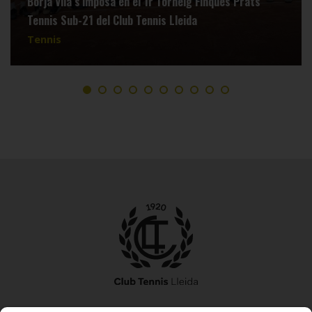
Borja Vila s’imposa en el 1r Torneig Finques Prats
Tennis Sub-21 del Club Tennis Lleida
Tennis