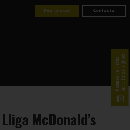
Fes-te soci
Contacta
activitats dirigides
Reserva de pistes i
a Lliga McDonald’s