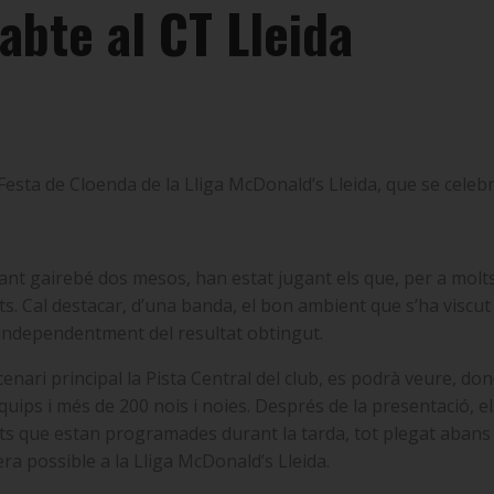
abte al CT Lleida
a Festa de Cloenda de la Lliga McDonald’s Lleida, que se cele
ant gairebé dos mesos, han estat jugant els que, per a molts 
s. Cal destacar, d’una banda, el bon ambient que s’ha viscut e
ta, independentment del resultat obtingut.
enari principal la Pista Central del club, es podrà veure, donc
uips i més de 200 nois i noies. Després de la presentació, el
ats que estan programades durant la tarda, tot plegat aban
era possible a la Lliga McDonald’s Lleida.