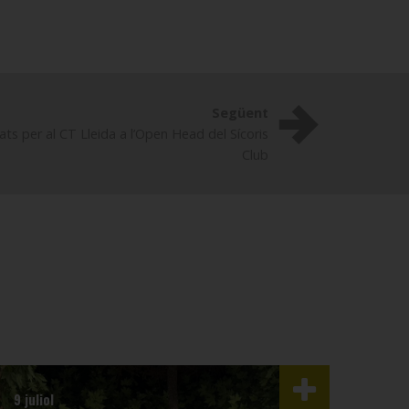
Següent
ats per al CT Lleida a l’Open Head del Sícoris
Club
9 juliol
3 juli