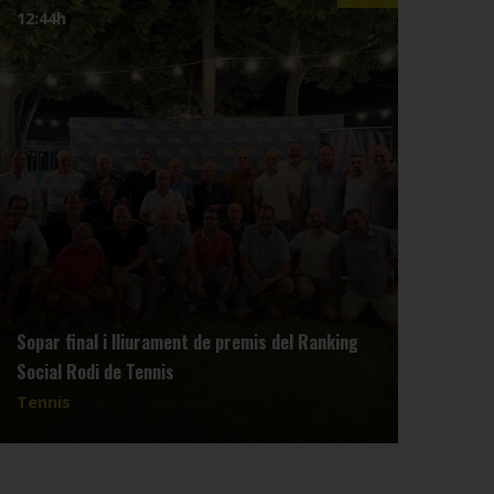
12:44h
07:4
Sopar final i lliurament de premis del Ranking
Reun
Social Rodi de Tennis
dimar
Tennis
Tenn