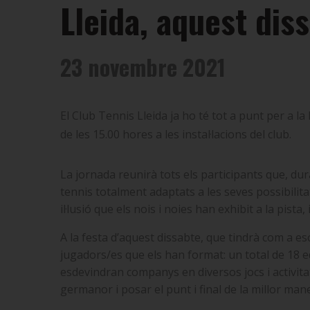
Lleida, aquest diss
23 novembre 2021
El Club Tennis Lleida ja ho té tot a punt per a l
de les 15.00 hores a les instal·lacions del club.
La jornada reunirà tots els participants que, dur
tennis totalment adaptats a les seves possibilitat
il·lusió que els nois i noies han exhibit a la pis
A la festa d’aquest dissabte, que tindrà com a esc
jugadors/es que els han format: un total de 18 eq
esdevindran companys en diversos jocs i activit
germanor i posar el punt i final de la millor man