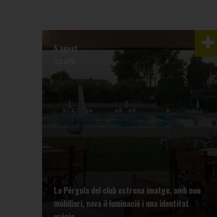
5 agost
13:47h
La Pérgola del club estrena imatge, amb nou
mobiliari, nova il·luminació i una identitat
pròpia