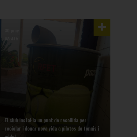
30 juny
29 m
08:41h
13:5
El club instal·la un punt de recollida per
reciclar i donar nova vida a pilotes de tennis i
Info
pàdel
Tenn