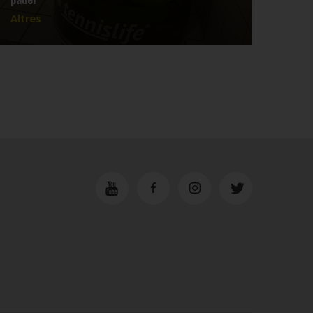
Altres
Altr