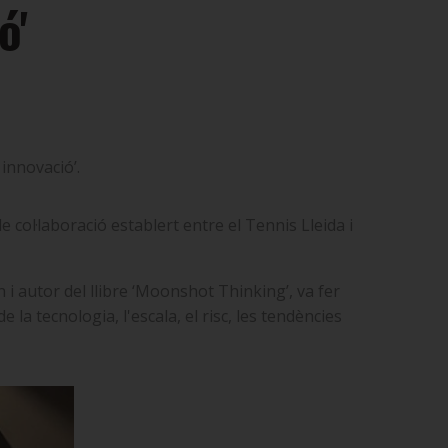
ó'
 innovació’.
 col·laboració establert entre el Tennis Lleida i
 i autor del llibre
‘
Moonshot Thinking
’
, va fer
a tecnologia, l'escala, el risc, les tendències