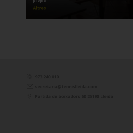
Altres
973 240 010
secretaria@tennislleida.com
Partida de boixadors 60 25198 Lleida