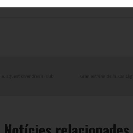
-la, aquest divendres al club
Gran estrena de la 20a Llig
Notícies relacionades