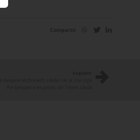
Compartir
Següent
a Benjamí McDonald’s Lleida i de la 10a Lliga
Pre-benjamí a les pistes del Tennis Lleida