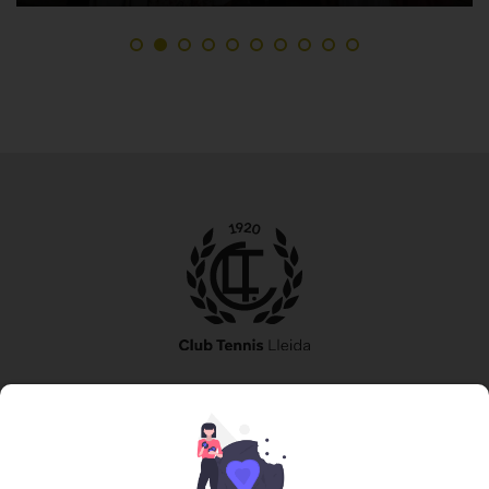
973 240 010
secretaria@tennislleida.com
Partida de boixadors 60 25198 Lleida