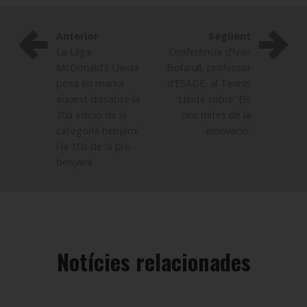
Anterior
Següent
La Lliga
Conferència d’Ivan
McDonald’s Lleida
Bofarull, professor
posa en marxa
d’ESADE, al Tennis
aquest dissabte la
Lleida sobre 'Els
20a edició de la
cinc mites de la
categoria benjamí
innovació'
i la 10a de la pre-
benjamí
Notícies relacionades