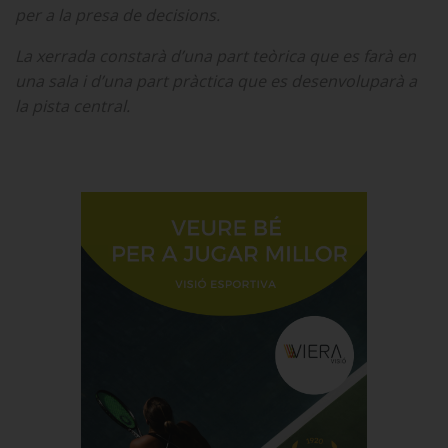
per a la presa de decisions.
La xerrada constarà d’una part teòrica que es farà en
una sala i d’una part pràctica que es desenvoluparà a
la pista central.