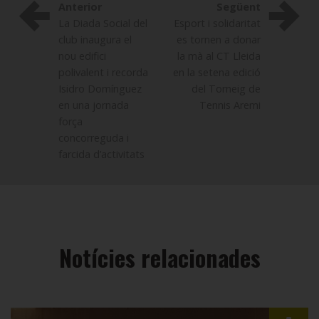
Anterior
Següent
La Diada Social del
Esport i solidaritat
club inaugura el
es tornen a donar
nou edifici
la mà al CT Lleida
polivalent i recorda
en la setena edició
Isidro Domínguez
del Torneig de
en una jornada
Tennis Aremi
força
concorreguda i
farcida d’activitats
Notícies relacionades