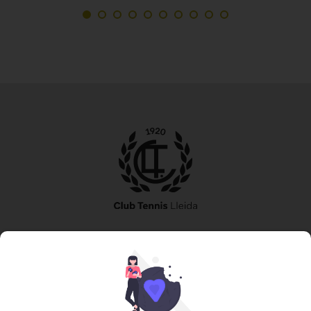
973 240 010
secretaria@tennislleida.com
Partida de boixadors 60 25198 Lleida