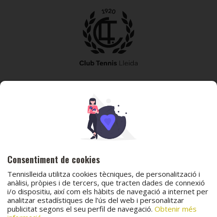
973 240 010
secretaria@tennislleida.com
Partida de boixadors 60 25198 Lleida
Consentiment de cookies
Tennislleida utilitza cookies tècniques, de personalització i
anàlisi, pròpies i de tercers, que tracten dades de connexió
i/o dispositiu, així com els hàbits de navegació a internet per
© 2026 Club Tennis Lleida
analitzar estadístiques de l’ús del web i personalitzar
publicitat segons el seu perfil de navegació.
Obtenir més
Avís legal
Política de cookies
Contacta