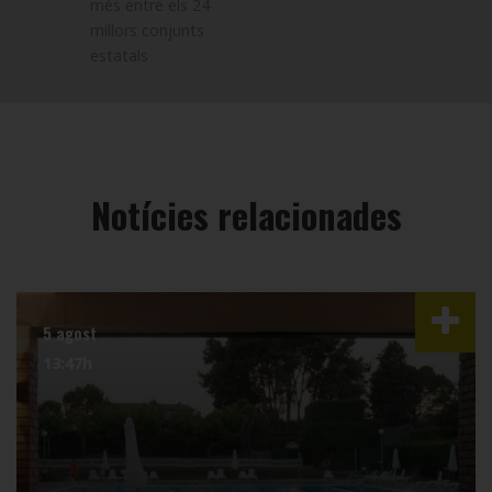
més entre els 24
millors conjunts
estatals
Notícies relacionades
23 juliol
12:39h