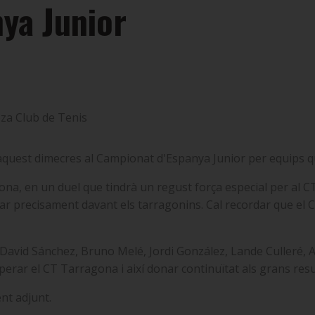
ya Junior
oza Club de Tenis
 aquest dimecres al Campionat d'Espanya Junior per equips q
ona, en un duel que tindrà un regust força especial per al CT 
tar precisament davant els tarragonins. Cal recordar que el CT
David Sánchez, Bruno Melé, Jordi González, Lande Culleré, A
perar el CT Tarragona i així donar continuïtat als grans res
nt adjunt.