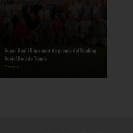
Sopar final i lliurament de premis del Ranking
Reun
Social Rodi de Tennis
dimar
Tennis
Tenn