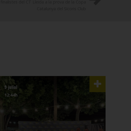
inalistes del CT Lleida a la prova de la Copa
Catalunya del Sícoris Club
9 juliol
3 juli
12:44h
07:4