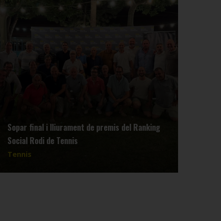
Sopar final i lliurament de premis del Ranking
Reun
Social Rodi de Tennis
dimar
Tennis
Tenn