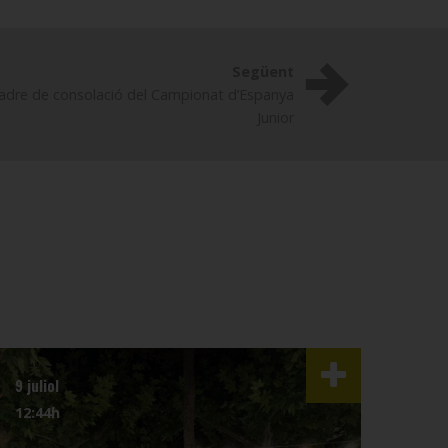
Següent
uadre de consolació del Campionat d’Espanya
Junior
9 juliol
3 juli
12:44h
07:4