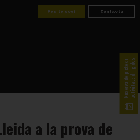
Fes-te soci
Contacta
activitats dirigides
Reserva de pistes i
leida a la prova de