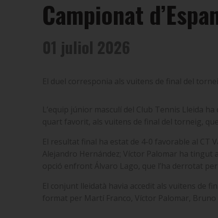
Campionat d’Espan
01 juliol 2026
El duel corresponia als vuitens de final del tor
L’equip júnior masculí del Club Tennis Lleida h
quart favorit, als vuitens de final del torneig, q
El resultat final ha estat de 4-0 favorable al CT 
Alejandro Hernández; Víctor Palomar ha tingut a 
opció enfront Álvaro Lago, que l’ha derrotat pe
El conjunt lleidatà havia accedit als vuitens de f
format per Martí Franco, Víctor Palomar, Bruno 