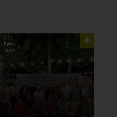
9 juliol
3 juli
12:44h
07:4