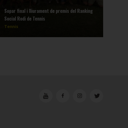
Sopar final i lliurament de premis del Ranking
Reun
Social Rodi de Tennis
dimar
Tennis
Tenn