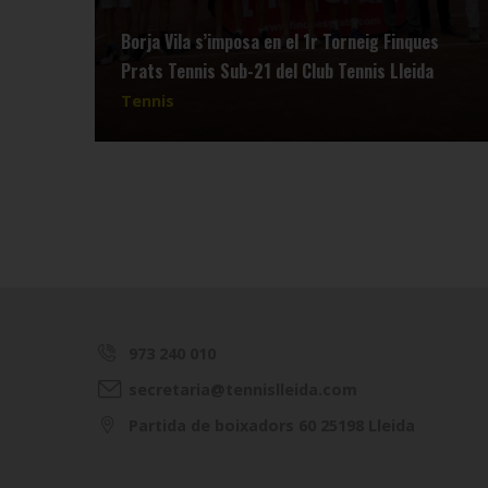
Borja Vila s’imposa en el 1r Torneig Finques
Prats Tennis Sub-21 del Club Tennis Lleida
Tennis
973 240 010
secretaria@tennislleida.com
Partida de boixadors 60 25198 Lleida