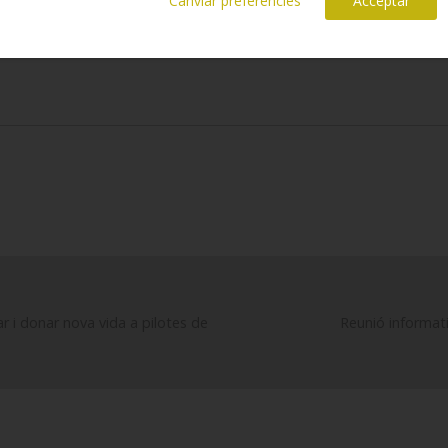
Canviar preferències
Acceptar
clar i donar nova vida a pilotes de
Reunió informati