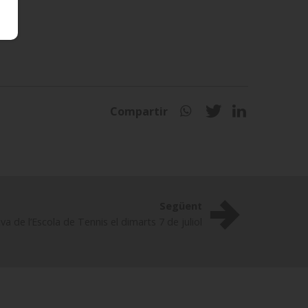
Compartir
Següent
va de l’Escola de Tennis el dimarts 7 de juliol