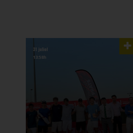
31 juliol
13:58h