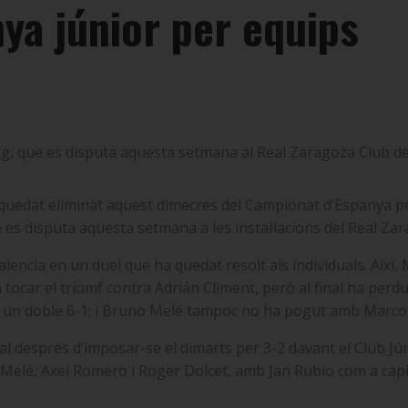
ya júnior per equips
neig, que es disputa aquesta setmana al Real Zaragoza Club de
a quedat eliminat aquest dimecres del Campionat d’Espanya p
ue es disputa aquesta setmana a les instal·lacions del Real Za
Valencia en un duel que ha quedat resolt als individuals. Així,
tocar el triomf contra Adrián Climent, però al final ha perdu
r un doble 6-1; i Bruno Melé tampoc no ha pogut amb Marcos 
inal després d’imposar-se el dimarts per 3-2 davant el Club Jú
Melé, Axel Romero i Roger Dolcet, amb Jan Rubio com a capi