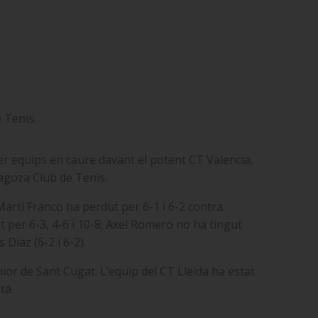
 Tenis.
er equips en caure davant el potent CT Valencia,
ragoza Club de Tenis.
 Martí Franco ha perdut per 6-1 i 6-2 contra
t per 6-3, 4-6 i 10-8; Axel Romero no ha tingut
Díaz (6-2 i 6-2).
nior de Sant Cugat. L’equip del CT Lleida ha estat
tà.