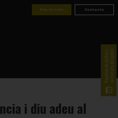
Fes-te soci
Contacta
activitats dirigides
Reserva de pistes i
ncia i diu adeu al