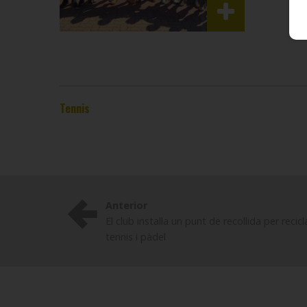
Tennis
Anterior
El club instal·la un punt de recollida per reci
tennis i pàdel