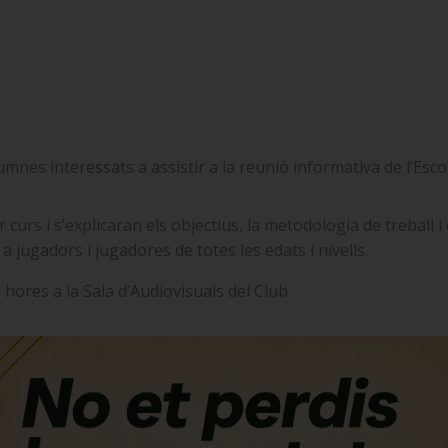
umnes interessats a assistir a la reunió informativa de l’Esc
curs i s’explicaran els objectius, la metodologia de treball i
a jugadors i jugadores de totes les edats i nivells.
0 hores a la Sala d’Audiovisuals del Club.