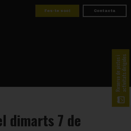
Fes-te soci
Contacta
activitats dirigides
Reserva de pistes i
el dimarts 7 de