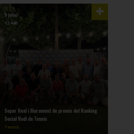
9 juliol
1 juli
12:44h
16:5
El C
Sopar final i lliurament de premis del Ranking
diu 
Social Rodi de Tennis
equi
Tennis
Tenn