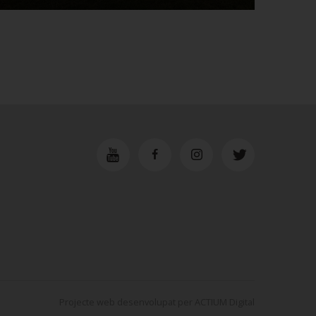
Projecte web
desenvolupat per
ACTIUM Digital