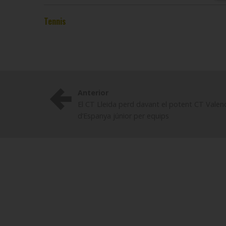
Tennis
Anterior
El CT Lleida perd davant el potent CT Valen
d’Espanya júnior per equips