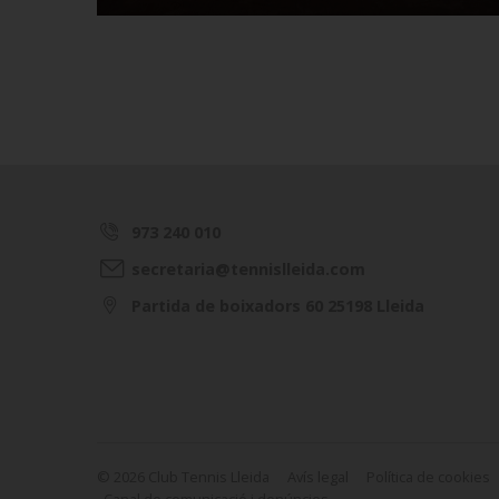
973 240 010
secretaria@tennislleida.com
Partida de boixadors 60 25198 Lleida
© 2026 Club Tennis Lleida
Avís legal
Política de cookies