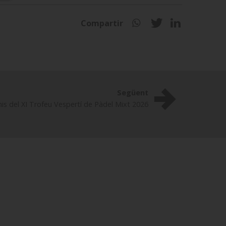
Compartir
Següent
is del XI Trofeu Vespertí de Pàdel Mixt 2026