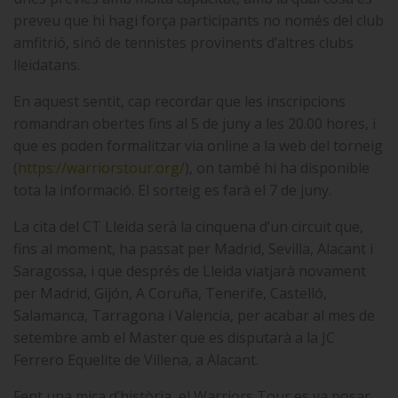
preveu que hi hagi força participants no només del club
amfitrió, sinó de tennistes provinents d’altres clubs
lleidatans.
En aquest sentit, cap recordar que les inscripcions
romandran obertes fins al 5 de juny a les 20.00 hores, i
que es poden formalitzar via online a la web del torneig
(
https://warriorstour.org/
), on també hi ha disponible
tota la informació. El sorteig es farà el 7 de juny.
La cita del CT Lleida serà la cinquena d’un circuit que,
fins al moment, ha passat per Madrid, Sevilla, Alacant i
Saragossa, i que després de Lleida viatjarà novament
per Madrid, Gijón, A Coruña, Tenerife, Castelló,
Salamanca, Tarragona i Valencia, per acabar al mes de
setembre amb el Master que es disputarà a la JC
Ferrero Equelite de Villena, a Alacant.
Fent una mica d’història, el Warriors Tour es va posar