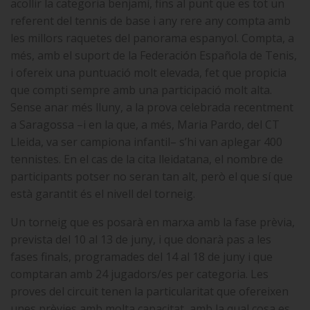
acollir la categoria benjamí, fins al punt que es tot un
referent del tennis de base i any rere any compta amb
les millors raquetes del panorama espanyol. Compta, a
més, amb el suport de la Federación Española de Tenis,
i ofereix una puntuació molt elevada, fet que propicia
que compti sempre amb una participació molt alta.
Sense anar més lluny, a la prova celebrada recentment
a Saragossa –i en la que, a més, Maria Pardo, del CT
Lleida, va ser campiona infantil– s’hi van aplegar 400
tennistes. En el cas de la cita lleidatana, el nombre de
participants potser no seran tan alt, però el que sí que
està garantit és el nivell del torneig.
Un torneig que es posarà en marxa amb la fase prèvia,
prevista del 10 al 13 de juny, i que donarà pas a les
fases finals, programades del 14 al 18 de juny i que
comptaran amb 24 jugadors/es per categoria. Les
proves del circuit tenen la particularitat que ofereixen
unes prèvies amb molta capacitat, amb la qual cosa es