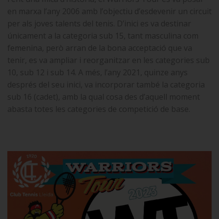
en marxa l’any 2006 amb l’objectiu d’esdevenir un circuit
per als joves talents del tenis. D’inici es va destinar
únicament a la categoria sub 15, tant masculina com
femenina, però arran de la bona acceptació que va
tenir, es va ampliar i reorganitzar en les categories sub
10, sub 12 i sub 14. A més, l’any 2021, quinze anys
després del seu inici, va incorporar també la categoria
sub 16 (cadet), amb la qual cosa des d’aquell moment
abasta totes les categories de competició de base.