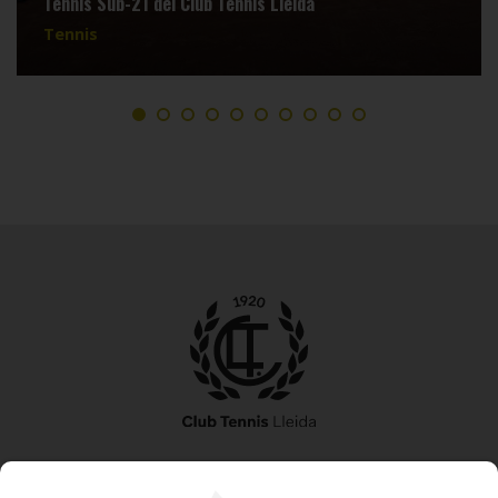
Tennis Sub-21 del Club Tennis Lleida
Tennis
973 240 010