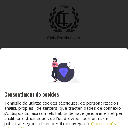
973 240 010
secretaria@tennislleida.com
Partida de boixadors 60 25198 Lleida
Consentiment de cookies
Tennislleida utilitza cookies tècniques, de personalització i
anàlisi, pròpies i de tercers, que tracten dades de connexió
i/o dispositiu, així com els hàbits de navegació a internet per
analitzar estadístiques de l’ús del web i personalitzar
© 2026 Club Tennis Lleida
publicitat segons el seu perfil de navegació.
Obtenir més
Avís legal
Política de cookies
Contacta