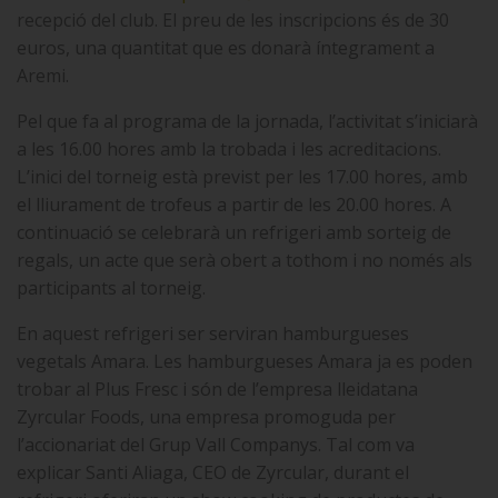
recepció del club. El preu de les inscripcions és de 30
euros, una quantitat que es donarà íntegrament a
Aremi.
Pel que fa al programa de la jornada, l’activitat s’iniciarà
a les 16.00 hores amb la trobada i les acreditacions.
L’inici del torneig està previst per les 17.00 hores, amb
el lliurament de trofeus a partir de les 20.00 hores. A
continuació se celebrarà un refrigeri amb sorteig de
regals, un acte que serà obert a tothom i no només als
participants al torneig.
En aquest refrigeri ser serviran hamburgueses
vegetals Amara. Les hamburgueses Amara ja es poden
trobar al Plus Fresc i són de l’empresa lleidatana
Zyrcular Foods, una empresa promoguda per
l’accionariat del Grup Vall Companys. Tal com va
explicar Santi Aliaga, CEO de Zyrcular, durant el