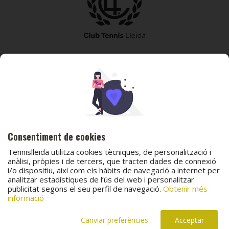
973 240 010
secretaria@tennislleida.com
Partida de boixadors 60 25198 Lleida
Consentiment de cookies
Tennislleida utilitza cookies tècniques, de personalització i
anàlisi, pròpies i de tercers, que tracten dades de connexió
i/o dispositiu, així com els hàbits de navegació a internet per
analitzar estadístiques de l’ús del web i personalitzar
© 2026 Club Tennis Lleida
publicitat segons el seu perfil de navegació.
Obtenir més
Avís legal
Política de cookies
Contacta
informació
Canal de protecció al menor
Canal de comunicació i denúncies
Projecte web
desenvolupat per
ACTIUM Digital
Canviar preferències
Acceptar