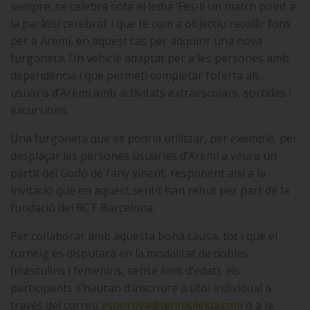
sempre, se celebra sota el lema ‘Fes-li un match point a
la paràlisi cerebral’ i que té com a objectiu recollir fons
per a Aremi, en aquest cas per adquirir una nova
furgoneta. Un vehicle adaptat per a les persones amb
dependència i que permeti completar l’oferta als
usuaris d’Aremi amb activitats extraescolars, sortides i
excursions.
Una furgoneta que es podria utilitzar, per exemple, per
desplaçar les persones usuàries d’Aremi a veure un
partit del Godó de l’any vinent, responent així a la
invitació que en aquest sentit han rebut per part de la
fundació del RCT Barcelona.
Per col·laborar amb aquesta bona causa, tot i que el
torneig és disputarà en la modalitat de dobles
(masculins i femenins, sense límit d’edat), els
participants s’hauran d’inscriure a títol individual a
través del correu
esportiva@tennislleida.com
o a la