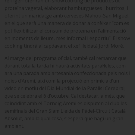
refrigeri oferiran un show cooking de productes de
proteïna vegetal, elaborant hamburgueses i burritos, i
oferint un maridatge amb cerveses Mahou-San Miguel,
en el que serà una manera de donar a conèixer “com es
pot flexibilitzar el consum de proteïna en l’alimentació
en moments de lleure, més informal i esportiu”. El show
cooking tindrà al capdavant el xef lleidatà Jordi Moré.
Al marge del programa oficial, també cal remarcar que
durant tota la tarda hi haurà activitats paral·leles, com
ara una parada amb artesania confeccionada pels nois i
noies d’Aremi, així com la projecció en primícia d’un
vídeo en motiu del Dia Mundial de la Paràlisi Cerebral,
que se celebra el 6 d’octubre. Cal destacar, a més, que
coincidint amb el Torneig Aremi es disputen al club les
semifinals del Gran Slam Lleida de Pàdel-Circuit Català
Absolut, amb la qual cosa, s’espera que hagi un gran
ambient.