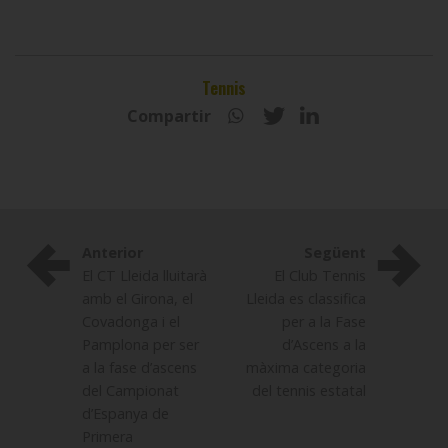
Tennis
Compartir
Anterior
Següent
El CT Lleida lluitarà
El Club Tennis
amb el Girona, el
Lleida es classifica
Covadonga i el
per a la Fase
Pamplona per ser
d’Ascens a la
a la fase d’ascens
màxima categoria
del Campionat
del tennis estatal
d’Espanya de
Primera