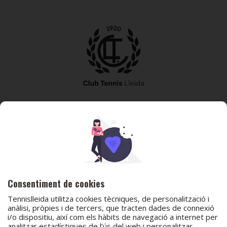
973 240 010
secretaria@tennislleida.com
Partida de boixadors 60 25198 Lleida
Consentiment de cookies
Tennislleida utilitza cookies tècniques, de personalització i
anàlisi, pròpies i de tercers, que tracten dades de connexió
i/o dispositiu, així com els hàbits de navegació a internet per
analitzar estadístiques de l’ús del web i personalitzar
© 2026 Club Tennis Lleida