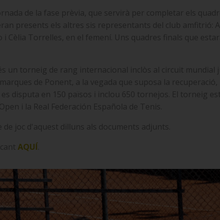
nada de la fase prèvia, que servirà per completar els quadr
eran presents els altres sis representants del club amfitrió: 
o i Cèlia Torrelles, en el femení. Uns quadres finals que esta
 un torneig de rang internacional inclòs al circuit mundial j
marques de Ponent, a la vegada que suposa la recuperació, pe
r es disputa en 150 països i inclou 650 tornejos. El torneig e
 Open i la Real Federación Española de Tenis.
e de joc d'aquest dilluns als documents adjunts.
icant
AQUÍ
.