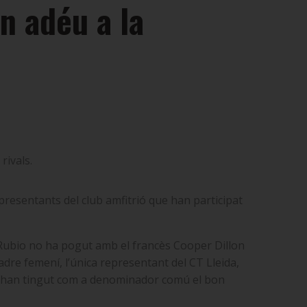
n adéu a la
rivals.
presentants del club amfitrió que han participat
 Rubio no ha pogut amb el francès Cooper Dillon
adre femení, l’única representant del CT Lleida,
its han tingut com a denominador comú el bon