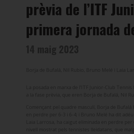
prèvia de l’ITF Ju
primera jornada d
14 maig 2023
Borja de Bufalá, Nil Rubio, Bruno Melé i Laia La
La posada en marxa de l’ITF Junior-Club Tennis L
a la fase prèvia, que eren Borja de Bufalá, Nil R
Començant pel quadre masculí, Borja de Bufalá h
en perdre per 6-3 i 6-4; i Bruno Melé ha dit adéu
Laia Larrosa, ha caigut eliminada en perdre per 
nivell mostrat pels tennistes lleidatans, que mal