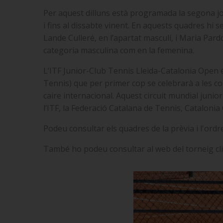
Per aquest dilluns està programada la segona jor
i fins al dissabte vinent. En aquests quadres hi s
Lande Culleré, en l’apartat masculí, i Maria Pard
categoria masculina com en la femenina.
L’ITF Junior-Club Tennis Lleida-Catalonia Open és
Tennis) que per primer cop se celebrarà a les co
caire internacional. Aquest circuit mundial junio
l’ITF, la Federació Catalana de Tennis, Catalonia
Podeu consultar els quadres de la prèvia i l'ordr
També ho podeu consultar al web del torneig cl