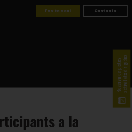
Fes-te soci
Contacta
activitats dirigides
Reserva de pistes i
ticipants a la