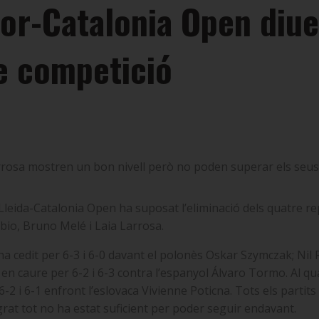
nior-Catalonia Open diue
e competició
rrosa mostren un bon nivell però no poden superar els seus 
leida-Catalonia Open ha suposat l’eliminació dels quatre re
ubio, Bruno Melé i Laia Larrosa.
a cedit per 6-3 i 6-0 davant el polonès Oskar Szymczak; Nil
 en caure per 6-2 i 6-3 contra l’espanyol Álvaro Tormo. Al qu
6-2 i 6-1 enfront l’eslovaca Vivienne Poticna. Tots els part
grat tot no ha estat suficient per poder seguir endavant.