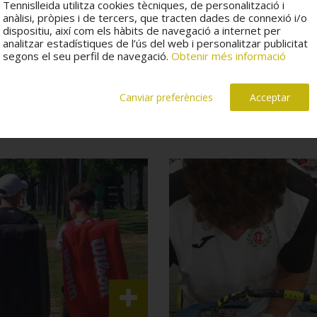
Tennislleida utilitza cookies tècniques, de personalització i
anàlisi, pròpies i de tercers, que tracten dades de connexió i/o
dispositiu, així com els hàbits de navegació a internet per
analitzar estadístiques de l’ús del web i personalitzar publicitat
segons el seu perfil de navegació.
Obtenir més informació
Canviar preferències
Acceptar