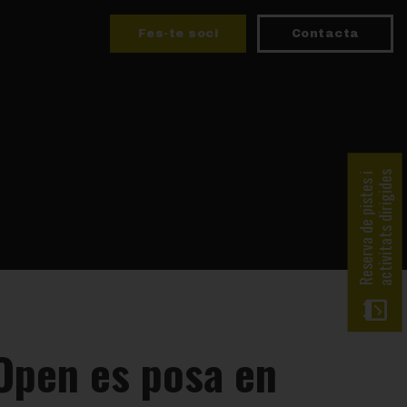
Fes-te soci
Contacta
activitats dirigides
Reserva de pistes i
 Open es posa en