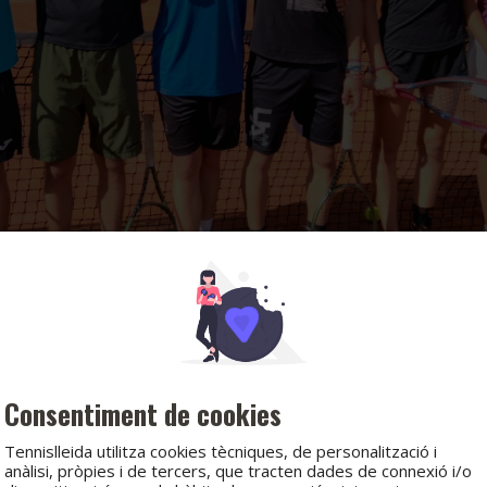
Consentiment de cookies
Tennislleida utilitza cookies tècniques, de personalització i
anàlisi, pròpies i de tercers, que tracten dades de connexió i/o