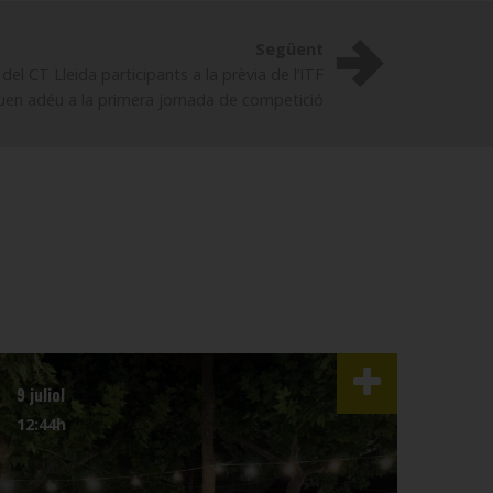
Següent
del CT Lleida participants a la prèvia de l’ITF
iuen adéu a la primera jornada de competició
9 juliol
3 juli
12:44h
07:4