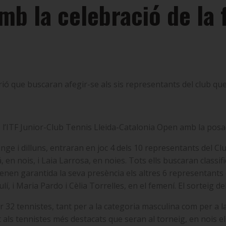
b la celebració de la f
rió que buscaran afegir-se als sis representants del club q
l’ITF Junior-Club Tennis Lleida-Catalonia Open amb la posad
ge i dilluns, entraran en joc 4 dels 10 representants del Clu
, en nois, i Laia Larrosa, en noies. Tots ells buscaran classi
ja tenen garantida la seva presència els altres 6 representants
í, i Maria Pardo i Cèlia Torrelles, en el femení. El sorteig de
er 32 tennistes, tant per a la categoria masculina com per 
ls tennistes més destacats que seran al torneig, en nois el