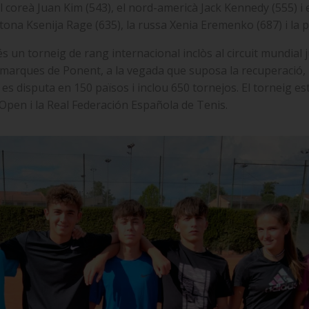
 coreà Juan Kim (543), el nord-americà Jack Kennedy (555) i el
letona Ksenija Rage (635), la russa Xenia Eremenko (687) i la
 un torneig de rang internacional inclòs al circuit mundial j
marques de Ponent, a la vegada que suposa la recuperació, pe
r es disputa en 150 països i inclou 650 tornejos. El torneig e
 Open i la Real Federación Española de Tenis.