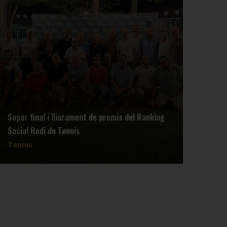
Sopar final i lliurament de premis del Ranking
Reun
Social Rodi de Tennis
dimar
Tennis
Tenn