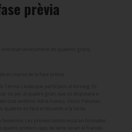
ase prèvia
ue entraran directament als quadres grans,
a en marxa de la fase prèvia.
b Tennis Lleida que participen al torneig. Es
ficar-se per al quadre gran, que es disputarà a
 del club amfitrió: Adrià Franco, Víctor Palomar,
ls quadres es farà el dissabte a la tarda.
a la femenina. Les prèvies també estaran formades
s quatre primers caps de sèrie seran el francès