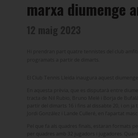
marxa diumenge am
12 maig 2023
Hi prendran part quatre tennistes del club amfit
programats a partir de dimarts.
El Club Tennis Lleida inaugura aquest diumenge 
En aquesta prèvia, que es disputarà entre diumen
tracta de Nil Rubio, Bruno Melé i Borja de Bufalá
partir del dimarts 16 i fins al dissabte 20, i on 
Jordi González i Lande Culleré, en l’apartat mascul
Pel que fa als quadres finals, estaran formats p
per quadres amb 32 jugadors i jugadores. Quant a