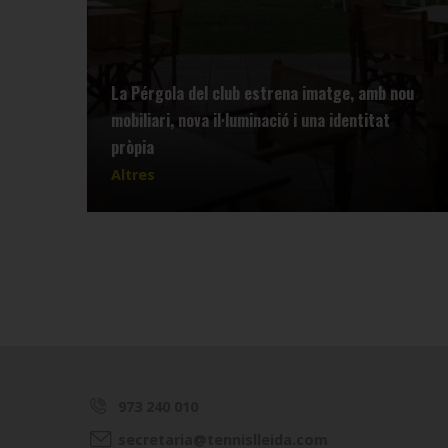
La Pérgola del club estrena imatge, amb nou
mobiliari, nova il·luminació i una identitat
pròpia
Altres
973 240 010
secretaria@tennislleida.com