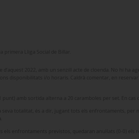
 primera Lliga Social de Billar.
 d’aquest 2022, amb un senzill acte de cloenda. No hi ha ag
gons disponibilitats i/o horaris. Caldrà comentar, en reservar t
1 punt) amb sortida alterna a 20 caramboles per set. En cas 
 seva totalitat, és a dir, jugant tots els enfrontaments, per 
a.
 els enfrontaments previstos, quedaran anul·lats (0-0) els r