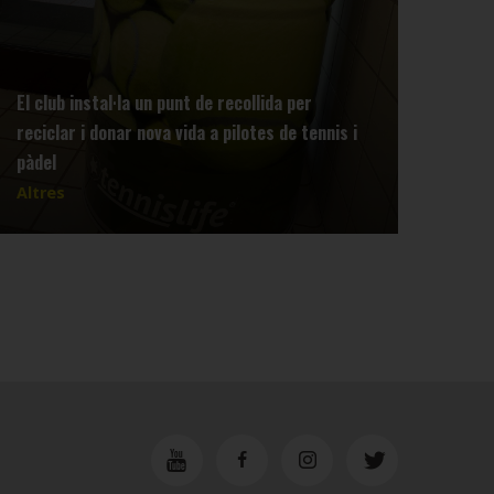
El club instal·la un punt de recollida per
reciclar i donar nova vida a pilotes de tennis i
Info
pàdel
Tenn
Altres
Altr