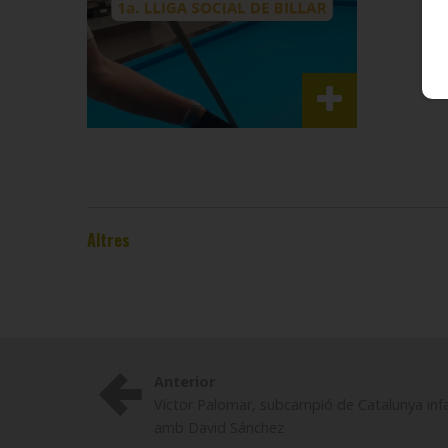
Altres
Anterior
Víctor Palomar, subcampió de Catalunya infa
amb David Sánchez