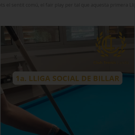
s el sentit comú, el fair play per tal que aquesta primera Lli