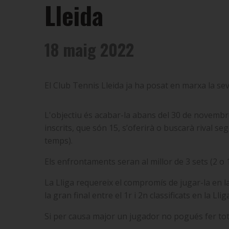
Lleida
18 maig 2022
El Club Tennis Lleida ja ha posat en marxa la seva
L'objectiu és acabar-la abans del 30 de novembre
inscrits, que són 15, s’oferirà o buscarà rival se
temps).
Els enfrontaments seran al millor de 3 sets (2 o 
La Lliga requereix el compromís de jugar-la en la
la gran final entre el 1r i 2n classificats en la Llig
Si per causa major un jugador no pogués fer tots