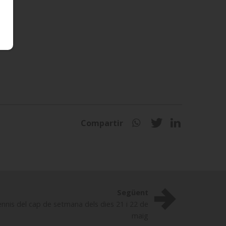
Compartir
Següent
nis del cap de setmana dels dies 21 i 22 de
maig