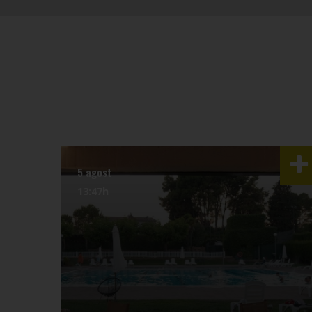
5 agost
13:47h