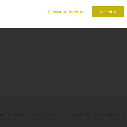
Canviar preferències
Acceptar
ntil de dobles formant parella
Quadre de competicions de ten