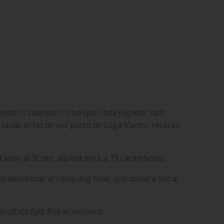
enda ni calendari, sinó que cada jugador dels
aula, el fet de ser partit de Lliga (factor reserva
d'anar al 3r set, aquest serà a 15 caramboles.
no desvirtuar el rànquing final, que donarà lloc a
esultats fets fins al moment.