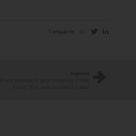
Compartir
Següent
ns a la presentació de la conferència d'Isidre
Esteve: "Tots tenin un Dakar a la vida"