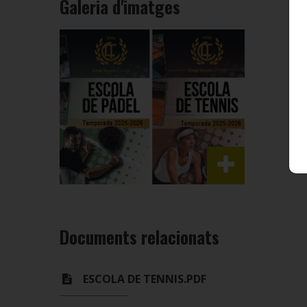
Galeria d'imatges
Documents relacionats
ESCOLA DE TENNIS.PDF