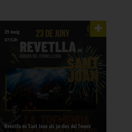
29 maig
26 m
07:52h
16:5
Revetlla de Sant Joan als jardins del Tennis
Info