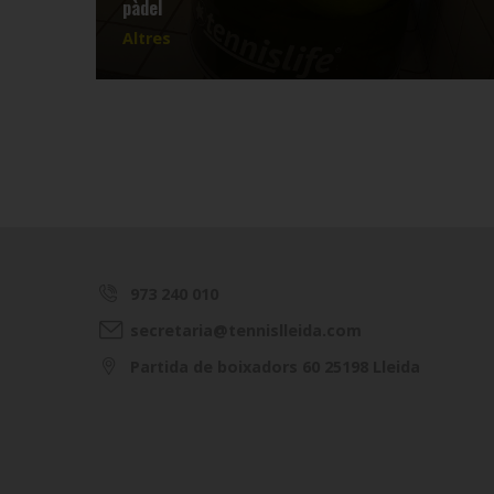
pàdel
Altres
973 240 010
secretaria@tennislleida.com
Partida de boixadors 60 25198 Lleida