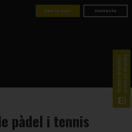
Fes-te soci
Contacta
activitats dirigides
Reserva de pistes i
e pàdel i tennis