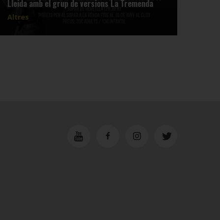
Lleida amb el grup de versions La Tremenda
comp
Altres
Altr