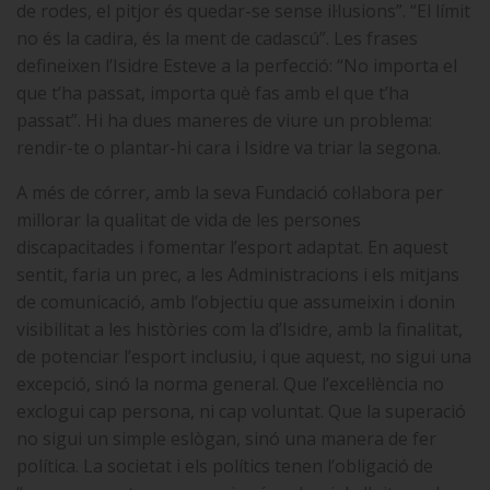
de rodes, el pitjor és quedar-se sense il·lusions”. “El límit
no és la cadira, és la ment de cadascú”. Les frases
defineixen l’Isidre Esteve a la perfecció: “No importa el
que t’ha passat, importa què fas amb el que t’ha
passat”. Hi ha dues maneres de viure un problema:
rendir-te o plantar-hi cara i Isidre va triar la segona.
A més de córrer, amb la seva Fundació col·labora per
millorar la qualitat de vida de les persones
discapacitades i fomentar l’esport adaptat. En aquest
sentit, faria un prec, a les Administracions i els mitjans
de comunicació, amb l’objectiu que assumeixin i donin
visibilitat a les històries com la d’Isidre, amb la finalitat,
de potenciar l’esport inclusiu, i que aquest, no sigui una
excepció, sinó la norma general. Que l’excel·lència no
exclogui cap persona, ni cap voluntat. Que la superació
no sigui un simple eslògan, sinó una manera de fer
política. La societat i els polítics tenen l’obligació de