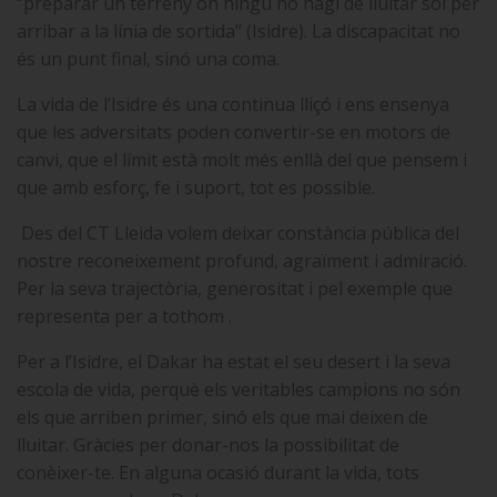
“preparar un terreny on ningú no hagi de lluitar sol per
arribar a la línia de sortida” (Isidre). La discapacitat no
és un punt final, sinó una coma.
La vida de l’Isidre és una continua lliçó i ens ensenya
que les adversitats poden convertir-se en motors de
canvi, que el límit està molt més enllà del que pensem i
que amb esforç, fe i suport, tot es possible.
Des del CT Lleida volem deixar constància pública del
nostre reconeixement profund, agraïment i admiració.
Per la seva trajectòria, generositat i pel exemple que
representa per a tothom .
Per a l’Isidre, el Dakar ha estat el seu desert i la seva
escola de vida, perquè els veritables campions no són
els que arriben primer, sinó els que mai deixen de
lluitar. Gràcies per donar-nos la possibilitat de
conèixer-te. En alguna ocasió durant la vida, tots