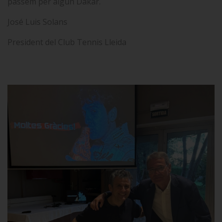
passem per algun Dakar.
José Luis Solans
President del Club Tennis Lleida