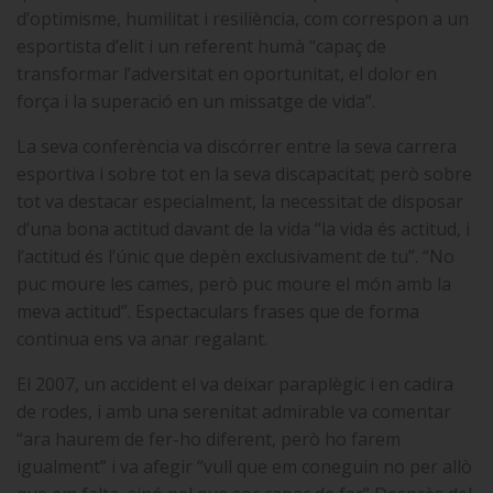
d’optimisme, humilitat i resiliència, com correspon a un
esportista d’elit i un referent humà “capaç de
transformar l’adversitat en oportunitat, el dolor en
força i la superació en un missatge de vida”.
La seva conferència va discórrer entre la seva carrera
esportiva i sobre tot en la seva discapacitat; però sobre
tot va destacar especialment, la necessitat de disposar
d’una bona actitud davant de la vida “la vida és actitud, i
l’actitud és l’únic que depèn exclusivament de tu”. “No
puc moure les cames, però puc moure el món amb la
meva actitud”. Espectaculars frases que de forma
continua ens va anar regalant.
El 2007, un accident el va deixar paraplègic i en cadira
de rodes, i amb una serenitat admirable va comentar
“ara haurem de fer-ho diferent, però ho farem
igualment” i va afegir “vull que em coneguin no per allò