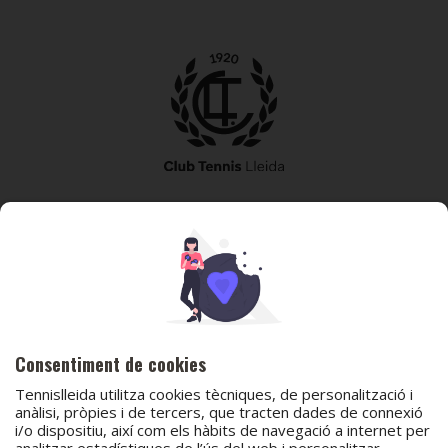
973 240 010
secretaria@tennislleida.com
Partida de boixadors 60 25198 Lleida
Consentiment de cookies
Tennislleida utilitza cookies tècniques, de personalització i
anàlisi, pròpies i de tercers, que tracten dades de connexió
i/o dispositiu, així com els hàbits de navegació a internet per
analitzar estadístiques de l’ús del web i personalitzar
© 2026 Club Tennis Lleida