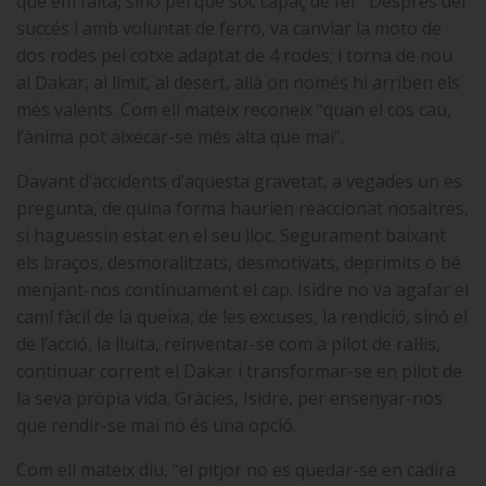
que em falta, sinó pel que soc capaç de fer” Desprès del
succés i amb voluntat de ferro, va canviar la moto de
dos rodes pel cotxe adaptat de 4 rodes; i torna de nou
al Dakar, al límit, al desert, allà on només hi arriben els
més valents. Com ell mateix reconeix “quan el cos cau,
l’ànima pot aixecar-se més alta que mai”.
Davant d’accidents d’aquesta gravetat, a vegades un es
pregunta, de quina forma haurien reaccionat nosaltres,
si haguessin estat en el seu lloc. Segurament baixant
els braços, desmoralitzats, desmotivats, deprimits o bé
menjant-nos contínuament el cap. Isidre no va agafar el
camí fàcil de la queixa, de les excuses, la rendició, sinó el
de l’acció, la lluita, reinventar-se com a pilot de ral·lis,
continuar corrent el Dakar i transformar-se en pilot de
la seva pròpia vida.
Gràcies, Isidre, per ensenyar-nos
que rendir-se mai no és una opció.
Com ell mateix diu, “el pitjor no es quedar-se en cadira