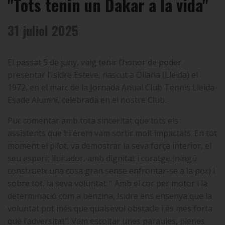
"Tots tenin un Dakar a la vida"
31 juliol 2025
El passat 5 de juny, vaig tenir l’honor de poder
presentar l’Isidre Esteve, nascut a Oliana (Lleida) el
1972, en el marc de la Jornada Anual Club Tennis Lleida-
Esade Alumni, celebrada en el nostre Club.
Puc comentar amb tota sinceritat que tots els
assistents que hi érem vam sortir molt impactats. En tot
moment el pilot, va demostrar la seva força interior, el
seu esperit lluitador, amb dignitat i coratge (ningú
construeix una cosa gran sense enfrontar-se a la por) i
sobre tot, la seva voluntat: “ Amb el cor per motor i la
determinació com a benzina, Isidre ens ensenya que la
voluntat pot més que qualsevol obstacle i és més forta
que l’adversitat”. Vam escoltar unes paraules, plenes