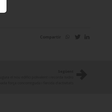
Compartir
Següent
ugura el nou edifici polivalent i recorda Isidro
da força concorreguda i farcida d’activitats