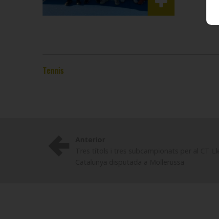
Tennis
Anterior
Tres títols i tres subcampionats per al CT Ll
Catalunya disputada a Mollerussa