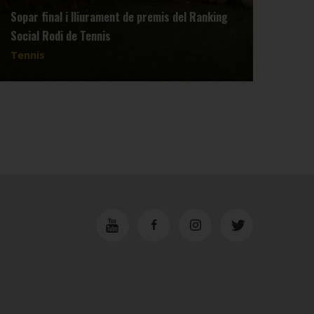
Sopar final i lliurament de premis del Ranking
Reun
Social Rodi de Tennis
dimar
Tennis
Tenn