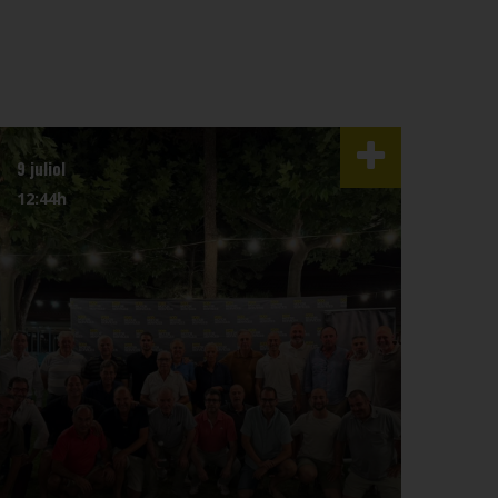
9 juliol
3 juli
12:44h
07:4