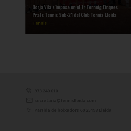
Borja Vila s’imposa en el 1r Torneig Finques
Prats Tennis Sub-21 del Club Tennis Lleida
Tennis
973 240 010
secretaria@tennislleida.com
Partida de boixadors 60 25198 Lleida