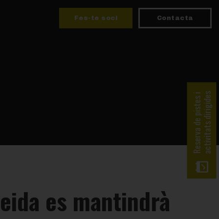
Fes-te soci
Contacta
activitats dirigides
Reserva de pistes i
leida es mantindrà