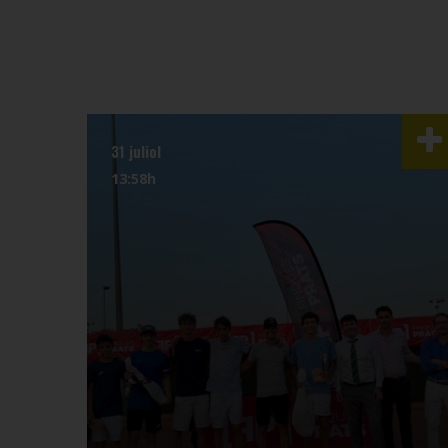
31 juliol
13:58h