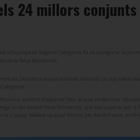
ls 24 millors conjunts 
nat d’Espanya de Segona Categoria. Es va assegurar la perma
nfront el Reus Monterols.
ntre els 24 millors equips estatals absoluts un cop celebrad
 Categoria.
Alcorcón, amfitrió d’aquesta fase, al qual va derrotar dissab
menge va ser davant Reus Monterols, que van superar per 4-1
oria. L'equip lleidatà va estar format per Adrià Franco, Jordi