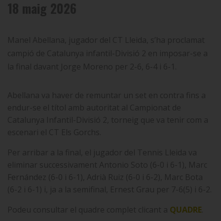
18 maig 2026
Manel Abellana, jugador del CT Lleida, s’ha proclamat
campió de Catalunya infantil-Divisió 2 en imposar-se a
la final davant Jorge Moreno per 2-6, 6-4 i 6-1.
Abellana va haver de remuntar un set en contra fins a
endur-se el títol amb autoritat al Campionat de
Catalunya Infantil-Divisió 2, torneig que va tenir com a
escenari el CT Els Gorchs.
Per arribar a la final, el jugador del Tennis Lleida va
eliminar successivament
Antonio Soto (6-0 i 6-1), Marc
Fernández (6-0 i 6-1), Adrià Ruiz (6-0 i 6-2), Marc Bota
(6-2 i 6-1) i, ja a la semifinal, Ernest Grau per 7-6(5) i 6-2.
Podeu consultar el quadre complet clicant a
QUADRE
.