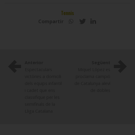
Tennis
Compartir
Anterior
Següent
Espectaculars
Miquel López es
victòries a domicili
proclama campió
dels equips infantil
de Catalunya aleví
i cadet que ens
de dobles
classifique per les
semifinals de la
Lliga Catalana