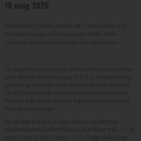
18 maig 2026
Miquel López Groita, jugador del Tennis Lleida, s’ha
proclamat campió de Catalunya de dobles de la
categoria aleví formant parella amb Aleix Gálvez.
Els campions es van endur el títol en derrotar a la final
Marc Martín i Martí Roca per 6-3 i 7-5, completant així
un torneig impecable en el que no van cedir ni un sol
set. El Campionat de Catalunya Aleví de Dobles es va
disputar a les pistes del Club Esportiu Emilio Sánchez
del Prat de Llobregat.
Per arribar a la final, López i Gálvez van derrotar
successivament
Guillem Blasco-Óscar Mestre (6-2 i 6-4),
Arnau Pous-Arnau Giné (6-1 i 6-0), Diego Ávila-Jorge