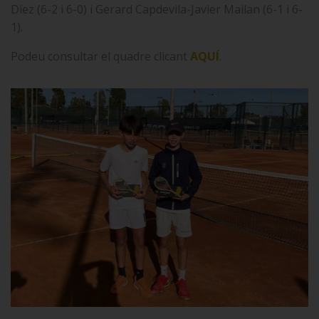
Díez (6-2 i 6-0) i Gerard Capdevila-Javier Mailan (6-1 i 6-
1).
Podeu consultar el quadre clicant
AQUÍ
.