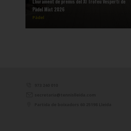
Lliurament de premis del XI Trofeu Vespertí de
Pàdel Mixt 2026
Pàdel
973 240 010
secretaria@tennislleida.com
Partida de boixadors 60 25198 Lleida