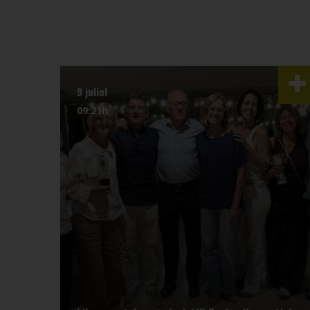
9 juliol
09:21h