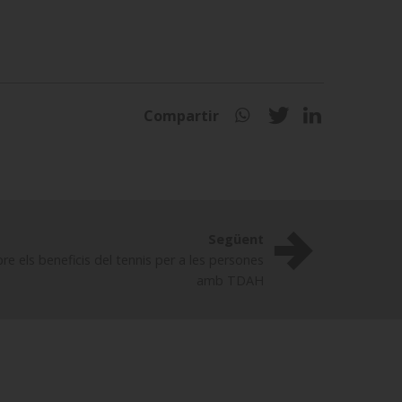
Compartir
Següent
re els beneficis del tennis per a les persones
amb TDAH