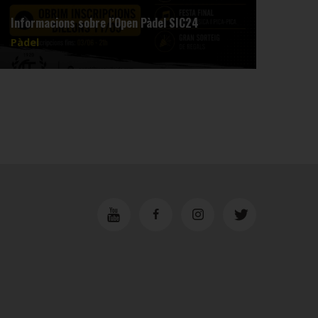
L'eq
Informacions sobre l’Open Pàdel SIC24
3a a 
Pàdel
Pàde