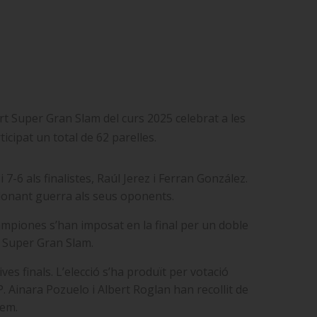
t Super Gran Slam del curs 2025 celebrat a les
icipat un total de 62 parelles.
-6 als finalistes, Raúl Jerez i Ferran González.
a donant guerra als seus oponents.
ampiones s’han imposat en la final per un doble
l Super Gran Slam.
es finals. L’elecció s’ha produït per votació
. Ainara Pozuelo i Albert Roglan han recollit de
gem.