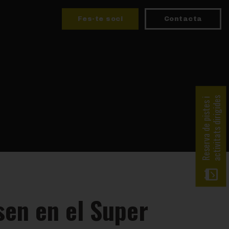
Fes-te soci
Contacta
activitats dirigides
Reserva de pistes i
sen en el Super