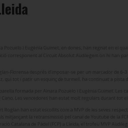
leida
ra Pozuelo i Eugènia Guimet, en dones, han regnat en el quar
ició corresponent al Circuit Absolut Audilegem on hi han part
glan-Florensa després d’imposar-se per un marcador de 6-3 i 7
z, qui tot i patir un esquinç de turmell, ha continuat a pist
a parella formada per Ainara Pozuelo i Eugènia Guimet. Les c
te Cano. Les vencedores han estat molt regulars durant tot e
t Roglan han estat escollits com a MVP de les seves respectiv
ls mitjançant la retransmissió pel canal de Youtube de la FCP
ració Catalana de Pàdel (FCP) a Lleida, el trofeu MVP Audile