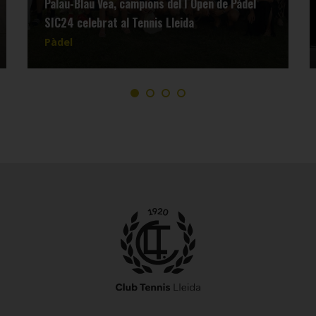
Palau-Blau Vea, campions del I Open de Pàdel
SIC24 celebrat al Tennis Lleida
Pàdel