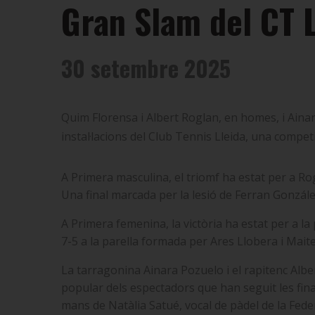
Gran Slam del CT L
30 setembre 2025
Quim Florensa i Albert Roglan, en homes, i Aina
instal·lacions del Club Tennis Lleida, una compet
A Primera masculina, el triomf ha estat per a Ro
Una final marcada per la lesió de Ferran Gonzále
A Primera femenina, la victòria ha estat per a l
7-5 a la parella formada per Ares Llobera i Mai
La tarragonina Ainara Pozuelo i el rapitenc Alber
popular dels espectadors que han seguit les fina
mans de Natàlia Satué, vocal de pàdel de la Fede