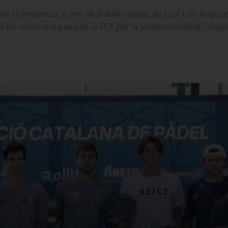
 la presència, a més de Natàlia Satué, de José Luis Raposo i 
a ha rebut una placa de la FCP per la professionalitat i hosp