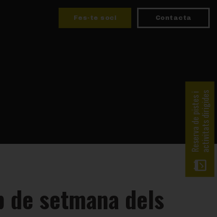
Fes-te soci
Contacta
activitats dirigides
Reserva de pistes i
p de setmana dels