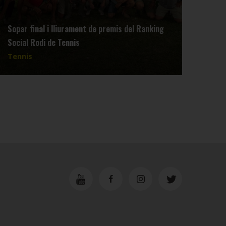
Sopar final i lliurament de premis del Ranking
Reun
Social Rodi de Tennis
dimar
Tennis
Tenn