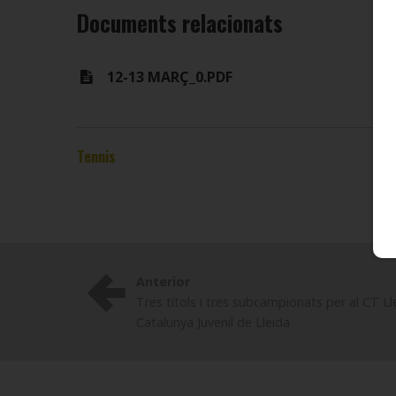
Documents relacionats
12-13 MARÇ_0.PDF
Tennis
Anterior
Tres títols i tres subcampionats per al CT Ll
Catalunya Juvenil de Lleida