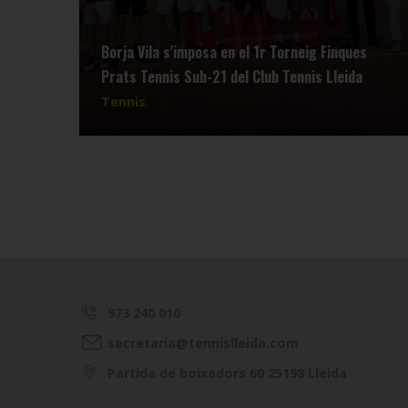
Borja Vila s’imposa en el 1r Torneig Finques
Prats Tennis Sub-21 del Club Tennis Lleida
Tennis
973 240 010
secretaria@tennislleida.com
Partida de boixadors 60 25198 Lleida