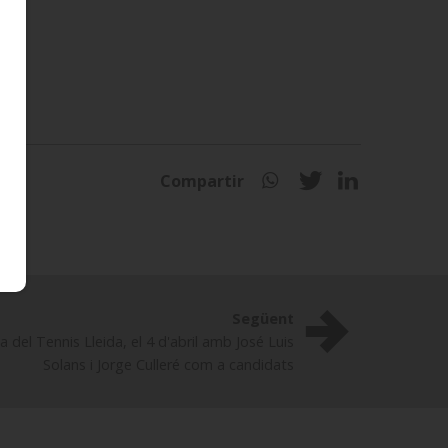
Compartir
Següent
a del Tennis Lleida, el 4 d'abril amb José Luis
Solans i Jorge Culleré com a candidats