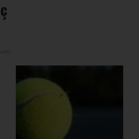
rç
junts.