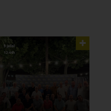
9 juliol
3 juli
12:44h
07:4