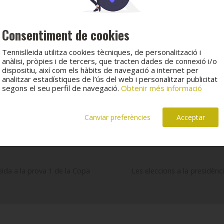
Consentiment de cookies
Tennislleida utilitza cookies tècniques, de personalització i
anàlisi, pròpies i de tercers, que tracten dades de connexió i/o
dispositiu, així com els hàbits de navegació a internet per
analitzar estadístiques de l’ús del web i personalitzar publicitat
segons el seu perfil de navegació.
Obtenir més informació
Canviar preferències
Acceptar
eida a la prova 1 de la Copa
Les eleccions a la presidènci