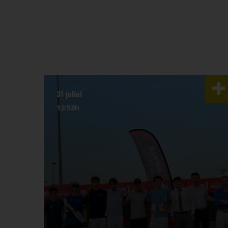
31 juliol
13:58h