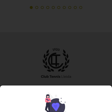
973 240 010
secretaria@tennislleida.com
Partida de boixadors 60 25198 Lleida