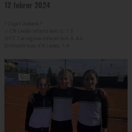
12 febrer 2024
? Lliga Catalana ?
✅ CN Lleida-Infantil fem. B, 1-3
☑️ CT Tarragona-Infantil fem. A, 4-0
☑️ Infantil mas.-CN Lleida, 1-4