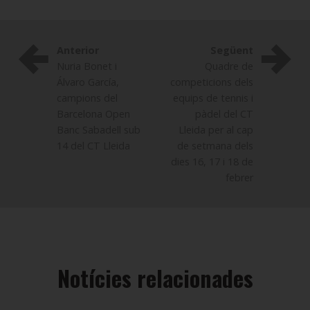
Anterior
Següent
Nuria Bonet i
Quadre de
Álvaro García,
competicions dels
campions del
equips de tennis i
Barcelona Open
pàdel del CT
Banc Sabadell sub
Lleida per al cap
14 del CT Lleida
de setmana dels
dies 16, 17 i 18 de
febrer
Notícies relacionades