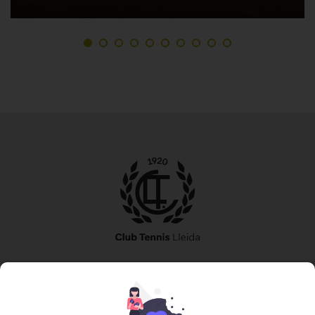
973 240 010
secretaria@tennislleida.com