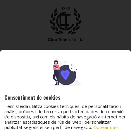
973 240 010
secretaria@tennislleida.com
Partida de boixadors 60 25198 Lleida
Consentiment de cookies
Tennislleida utilitza cookies tècniques, de personalització i
anàlisi, pròpies i de tercers, que tracten dades de connexió
i/o dispositiu, així com els hàbits de navegació a internet per
analitzar estadístiques de l’ús del web i personalitzar
© 2026 Club Tennis Lleida
publicitat segons el seu perfil de navegació.
Obtenir més
Avís legal
Política de cookies
Contacta