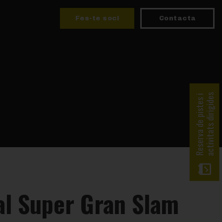
Fes-te soci
Contacta
activitats dirigides
Reserva de pistes i
al Super Gran Slam