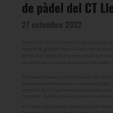
de pàdel del CT Ll
27 setembre 2022
Tonet Sans i Enric Sanmartí es van proclamar ca
després de guanyar Ruben Rivera i Ferran Insa pe
des de l’inici del partit. Ens hem trobat molt c
ens altres dos tornejos disputats no ho havíem po
A Primera femenina, la victòria va ser per la pa
intensa a Lara Arruabarrena i Agostina Szyller, p
moments de tot i que semblava que podia caure d
fet gaudir i molt al públic aquí present i ens sati
A Tercera masculina els campions van ser Ramon
femenina es van proclamar campiones Dalia Acost