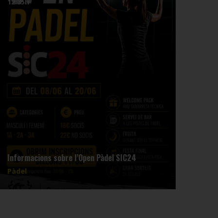
12:35h
15:4
L'eq
Informacions sobre l’Open Pàdel SIC24
3a a 
Pàdel
Pàde