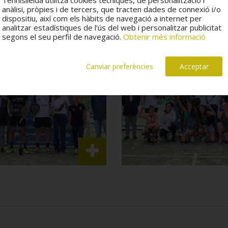
anàlisi, pròpies i de tercers, que tracten dades de connexió i/o
dispositiu, així com els hàbits de navegació a internet per
analitzar estadístiques de l’ús del web i personalitzar publicitat
segons el seu perfil de navegació.
Obtenir més informació
Canviar preferències
Acceptar