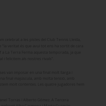
 celebrat a les pistes del Club Tennis Lleida,
la veritat és que avui tot ens ha sortit de cara
omf a La Terra Ferma aquesta temporada, ja que
i felicitem als nostres rivals”.
ses van imposar en una final molt llarga i
una final majúscula, amb molta tensió, amb
 estem molt contentes. Les quatre jugadores hem
anel Torras i Alberto Gómez. A Tercera
inal enfront Alba Carmona i Marta Guzmán.