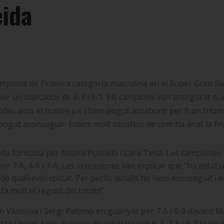
eida
mpions de Primera categoria masculina en el Super Gran Slam
r un marcador de 6-3 i 6-1. Els campions van assegurat que “
òmodes amb el nostre joc i hem pogut assaborir per fi un tri
gut aconseguir. Estem molt satisfets de com ha anat la final 
rella formada per Ainara Pozuelo i Lara Tena. Les campiones 
er 7-6, 4-6 i 7-6. Les vencedores van explicar que
“
ha estat 
e qualsevol costat. Per petits detalls ho hem aconseguit i
sfà molt el regust del triomf
”
.
 Vilanova i Sergi Palomo en guanyar per 7-5 i 6-0 davant M
a i Irene Altés després de resoldre per 6-3, 2-6 i 6-0 la f