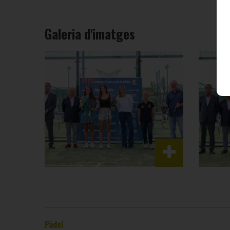
Galeria d'imatges
Pàdel