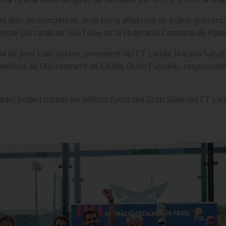
set dies de competició, amb bona afluència de públic presenci
irecte pel canal de YouTube de la Federació Catalana de Pàdel
de José Luis Solans, president del CT Lleida; Natàlia Satué, 
doria de l’Ajuntament de Lleida; Quim Puyuelo, responsable e
àdel podeu trobar les millors fotos del Gran Slam del CT Llei