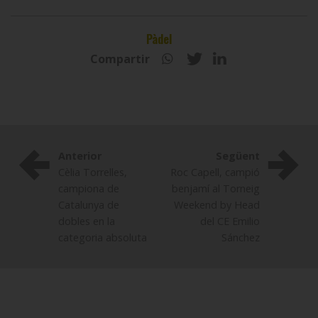
Pàdel
Compartir
Anterior
Següent
Cèlia Torrelles,
Roc Capell, campió
campiona de
benjamí al Torneig
Catalunya de
Weekend by Head
dobles en la
del CE Emilio
categoria absoluta
Sánchez