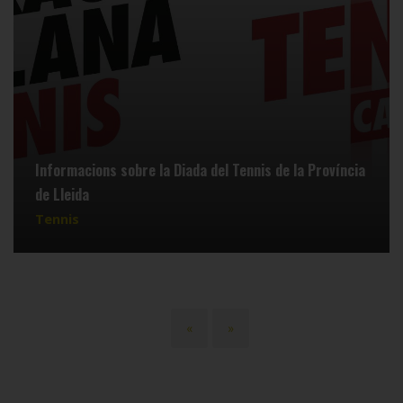
Informacions sobre la Diada del Tennis de la Província
de Lleida
Tennis
Paginació
Primera
«
Última
»
pàgina
pàgina