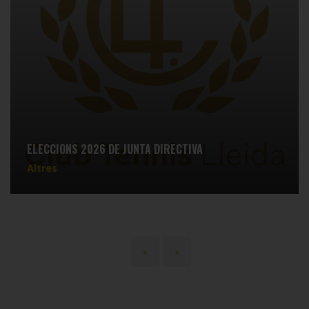
ELECCIONS 2026 DE JUNTA DIRECTIVA
Altres
Paginació
Primera
«
Última
»
pàgina
pàgina