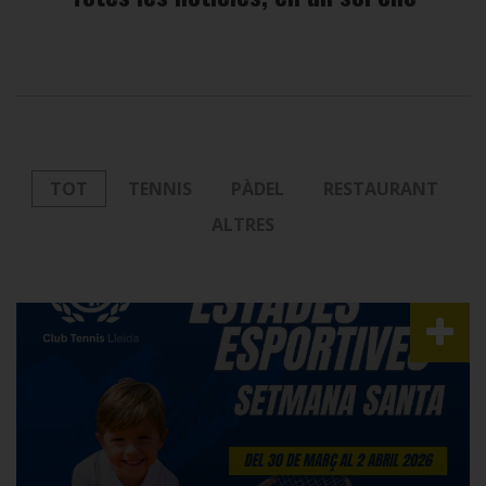
TOT
TENNIS
PÀDEL
RESTAURANT
ALTRES