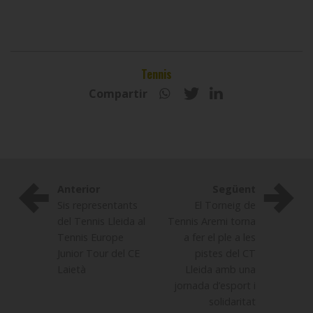
Tennis
Compartir
Anterior
Següent
Sis representants
El Torneig de
del Tennis Lleida al
Tennis Aremi torna
Tennis Europe
a fer el ple a les
Junior Tour del CE
pistes del CT
Laietà
Lleida amb una
jornada d’esport i
solidaritat