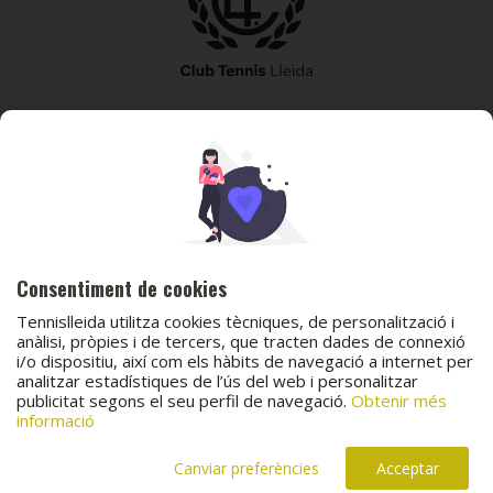
973 240 010
secretaria@tennislleida.com
Partida de boixadors 60 25198 Lleida
Consentiment de cookies
Tennislleida utilitza cookies tècniques, de personalització i
anàlisi, pròpies i de tercers, que tracten dades de connexió
i/o dispositiu, així com els hàbits de navegació a internet per
analitzar estadístiques de l’ús del web i personalitzar
© 2026 Club Tennis Lleida
publicitat segons el seu perfil de navegació.
Obtenir més
Avís legal
Política de cookies
Contacta
informació
Canal de protecció al menor
Canal de comunicació i denúncies
Projecte web
desenvolupat per
ACTIUM Digital
Canviar preferències
Acceptar