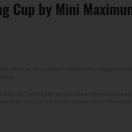
ting Cup by Mini Maximu
nis Lleida, es van proclamar campions de la categoria infan
mbarra.
de Pàdel del Tennis Lleida es van endur el campionat fent u
imposar per 6-3 i a la final es van imposar per un contundent 