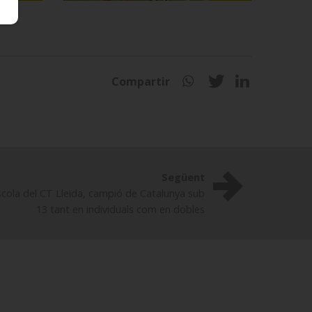
Compartir
Següent
Escola del CT Lleida, campió de Catalunya sub
13 tant en individuals com en dobles