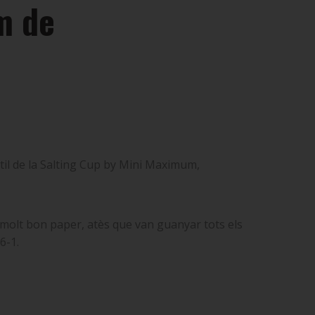
m de
til de la Salting Cup by Mini Maximum,
n molt bon paper, atès que van guanyar tots els
6-1.