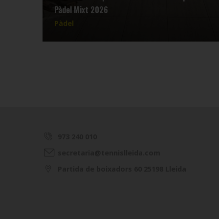
Pàdel Mixt 2026
Pàdel
973 240 010
secretaria@tennislleida.com
Partida de boixadors 60 25198 Lleida