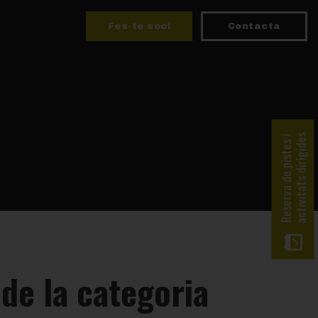
Fes-te soci
Contacta
activitats dirigides
Reserva de pistes i
de la categoria