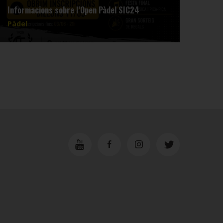
Informacions sobre l’Open Pàdel SIC24
3a a 
Pàdel
Pàde