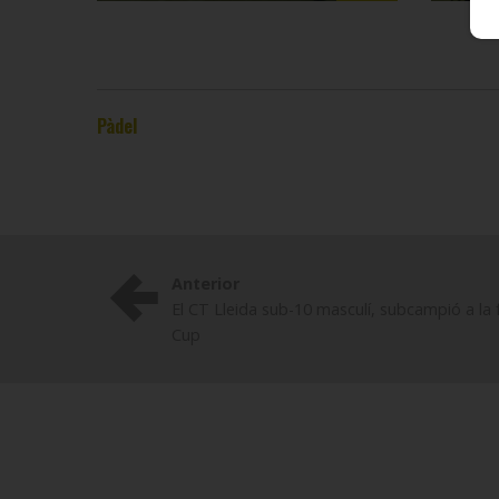
Pàdel
Anterior
El CT Lleida sub-10 masculí, subcampió a la f
Cup